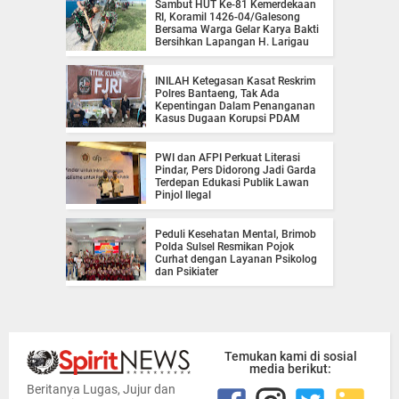
Sambut HUT Ke-81 Kemerdekaan
RI, Koramil 1426-04/Galesong
Bersama Warga Gelar Karya Bakti
Bersihkan Lapangan H. Larigau
INILAH Ketegasan Kasat Reskrim
Polres Bantaeng, Tak Ada
Kepentingan Dalam Penanganan
Kasus Dugaan Korupsi PDAM
PWI dan AFPI Perkuat Literasi
Pindar, Pers Didorong Jadi Garda
Terdepan Edukasi Publik Lawan
Pinjol Ilegal
Peduli Kesehatan Mental, Brimob
Polda Sulsel Resmikan Pojok
Curhat dengan Layanan Psikolog
dan Psikiater
Temukan kami di sosial
media berikut:
Beritanya Lugas, Jujur dan