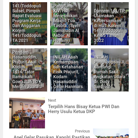
Danrem
Dampingi
141/Toddopuli
Pangdam
Sulsel, Pimpin
XIV/Hsn
Danrem 141/TP,
Rapat Evaluasi
Meresmikan
Utamakan
Program Kerja
Masjid Tua
Kebersamaan
Dan Anggaran
Tosora, (Syeh
di HUT Korem
Korem
Jamaludin Al
141/Toddopuli
141/Toddopuli
Akbar. Al
Ke-65 Tahun
TA 2021
Husaini)
2022
Pendam
Hasanuddin,
INILAH Asah
INILAH
Prajurit Asal
Kemampuan
Pangkoopsau II,
Kodim
dan Ketahanan
Kunjungi
1414/Tator
Fisik Prajurit,
Rumah Sakit
Ramaikan
Kodam
Angkatan Udara
Gowa Run 10 K,
Hasanuddin
dr. Dody
Meraih Juara 3
Gelar Hanmars
Sardjoto
Next
Terpilih Hans Bisay Ketua PWI Dan
Herry Usulu Ketua DKP
Previous
Apel Gelar Pasukan, Kapolri Pastikan