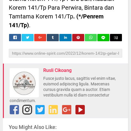
Korem 141/Tp Para Perwira, Bintara dan
Tamtama Korem 141/Tp
. (*/Penrem
141/Tp)
.
Rusli Cikoang
Fusce justo lacus, sagittis vel enim vitae,
euismod adipiscing ligula. Maecenas
cursus gravida quam a auctor. Etiam
vestibulum nulla id diam consectetur
condimentum.
You Might Also Like:
Danrem 141-Tp,