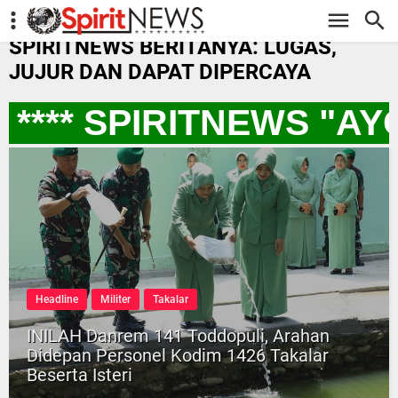
-->
SPIRITNEWS BERITANYA: LUGAS,
JUJUR DAN DAPAT DIPERCAYA
*** SPIRITNEWS "AY
Headline
Militer
Takalar
INILAH Danrem 141 Toddopuli, Arahan
Didepan Personel Kodim 1426 Takalar
Beserta Isteri