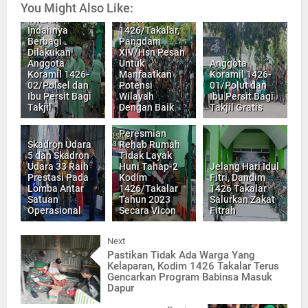
You Might Also Like:
Show Ke-11 di
INILAH
Kodim
Indahnya
1426/Takalar,
Berbagi
Pangdam
Dilakukan
XIV/Hsn Pesan
Anggota
Untuk
Anggota
Koramil 1426-
Manfaatkan
Koramil 1426-
02/Polsel dan
Potensi
01/Polut dan
Ibu Persit Bagi
Wilayah
Ibu Persit Bagi
Takjil
Dengan Baik
Takjil Gratis
Peresmian
Skadron Udara
Rehab Rumah
5 dan Skadron
Tidak Layak
Udara 33 Raih
Huni Tahap-2
Jelang Hari Idul
Prestasi Pada
Kodim
Fitri, Dandim
Lomba Antar
1426/Takalar
1426 Takalar
Satuan
Tahun 2023
Salurkan Zakat
Operasional
Secara Vicon
Fitrah
Next
Pastikan Tidak Ada Warga Yang
Kelaparan, Kodim 1426 Takalar Terus
Gencarkan Program Babinsa Masuk
Dapur