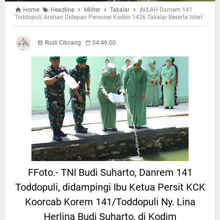
Home
Headline
Militer
Takalar
INILAH Danrem 141
Toddopuli, Arahan Didepan Personel Kodim 1426 Takalar Beserta Isteri
Rusli Cikoang
04:46:00
FFoto.- TNI Budi Suharto, Danrem 141
Toddopuli, didampingi Ibu Ketua Persit KCK
Koorcab Korem 141/Toddopuli Ny. Lina
Herlina Budi Suharto, di Kodim