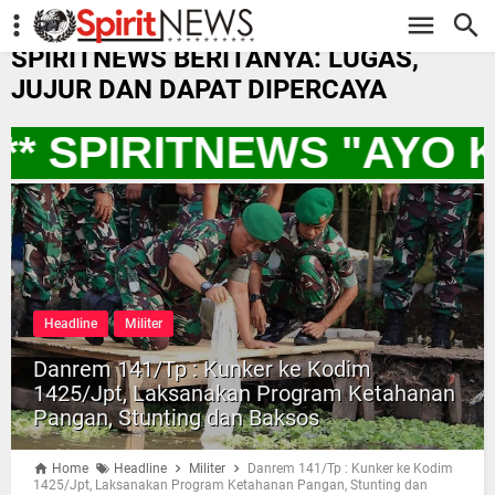
-->
SPIRITNEWS BERITANYA: LUGAS,
JUJUR DAN DAPAT DIPERCAYA
* SPIRITNEWS "AYO 
Headline
Militer
Danrem 141/Tp : Kunker ke Kodim
1425/Jpt, Laksanakan Program Ketahanan
Pangan, Stunting dan Baksos
Home
Headline
Militer
Danrem 141/Tp : Kunker ke Kodim
1425/Jpt, Laksanakan Program Ketahanan Pangan, Stunting dan