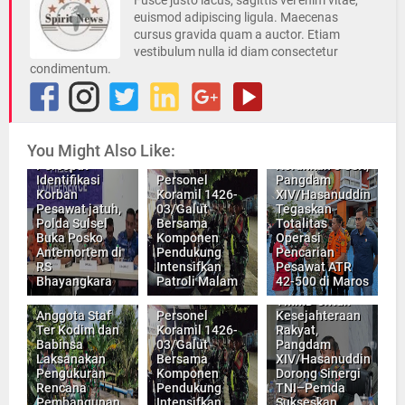
euismod adipiscing ligula. Maecenas
cursus gravida quam a auctor. Etiam
vestibulum nulla id diam consectetur
condimentum.
You Might Also Like:
Percepat
Kerahkan 8 SSK,
Identifikasi
Personel
Pangdam
Korban
Koramil 1426-
XIV/Hasanuddin
Pesawat jatuh,
03/Galut
Tegaskan
Polda Sulsel
Bersama
Totalitas
Buka Posko
Komponen
Operasi
Antemortem di
Pendukung
Pencarian
RS
Intensifkan
Pesawat ATR
Bhayangkara
Patroli Malam
42-500 di Maros
TMMD Untuk
Anggota Staf
Personel
Kesejahteraan
Ter Kodim dan
Koramil 1426-
Rakyat,
Babinsa
03/Galut
Pangdam
Laksanakan
Bersama
XIV/Hasanuddin
Pengukuran
Komponen
Dorong Sinergi
Rencana
Pendukung
TNI–Pemda
Pembangunan
Intensifkan
Sukseskan