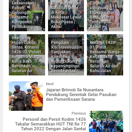
Laksanakan
Silaturahmi dan
Turun
Patroli
Soliditas Umat
Langsung
Gabungan
di Kota
Evakuasi dan
Bersama
Makassar Lewat
Bantu Warga
Komponen
Buka Puasa
Terdampak
Pendukung
Akbar
Banjir
Intensitas
Hujan Cukup
Pangdam
Koramil 1426-
Deras, Koramil
XIV/Hasanuddin
01/Polut
1426-02/Polsel
Tunjukkan
Bersama Warga
Bersama Warga
Komitmen
Kerja Bakti
Kerja Bakti
Nyata Dukung
Bersihkan
Bersihkan
Kepemimpinan
Saluran Air dan
Saluran Air
Berintegritas
Bahu Jalan
Next
Jajaran Brimob Se Nusantara
Pendukung Serentak Gelar Pasukan
dan Pemeriksaan Sarana
Previous
Personil dan Persit Kodim 1426
Takalar Semarakkan HUT TNI Ke 77
Tahun 2022 Dengan Jalan Santai