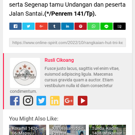
serta Segenap tamu Undangan dan peserta
Jalan Santai
.(*/Penrem 141/Tp).
Rusli Cikoang
Fusce justo lacus, sagittis vel enim vitae,
euismod adipiscing ligula. Maecenas
cursus gravida quam a auctor. Etiam
vestibulum nulla id diam consectetur
condimentum.
You Might Also Like:
INILAH Aksi
Pangdam
Cepat Tanpa
Koramil 1426-
XIV/Hasanuddin
Tunda, Kodim
06/Mapsu
Pererat
1408/Makassar