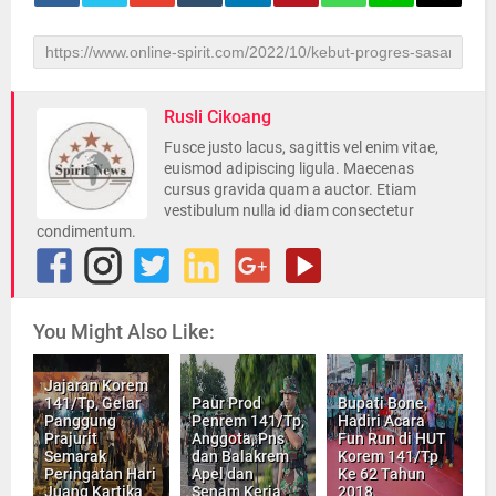
Rusli Cikoang
Fusce justo lacus, sagittis vel enim vitae,
euismod adipiscing ligula. Maecenas
cursus gravida quam a auctor. Etiam
vestibulum nulla id diam consectetur
condimentum.
You Might Also Like:
Jajaran Korem
141/Tp, Gelar
Paur Prod
Bupati Bone,
Panggung
Penrem 141/Tp,
Hadiri Acara
Prajurit
Anggota, Pns
Fun Run di HUT
Semarak
dan Balakrem
Korem 141/Tp
Peringatan Hari
Apel dan
Ke 62 Tahun
Juang Kartika
Senam Kerja
2018