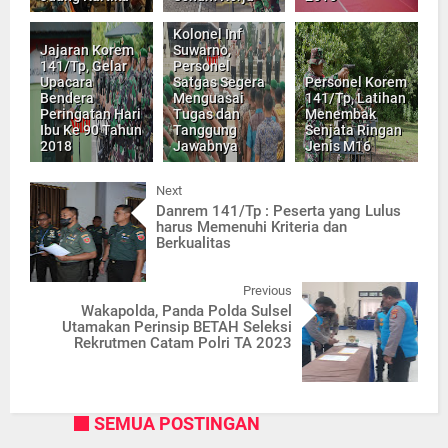
Kolonel Inf
Jajaran Korem
Suwarno,
141/Tp, Gelar
Personel
Upacara
Satgas Segera
Personel Korem
Bendera
Menguasai
141/Tp, Latihan
Peringatan Hari
Tugas dan
Menembak
Ibu Ke 90 Tahun
Tanggung
Senjata Ringan
2018
Jawabnya
Jenis M16
Next
Danrem 141/Tp : Peserta yang Lulus
harus Memenuhi Kriteria dan
Berkualitas
Previous
Wakapolda, Panda Polda Sulsel
Utamakan Perinsip BETAH Seleksi
Rekrutmen Catam Polri TA 2023
SEMUA POSTINGAN