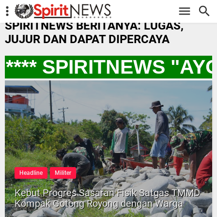
-->
SPIRITNEWS BERITANYA: LUGAS,
JUJUR DAN DAPAT DIPERCAYA
*** SPIRITNEWS "AY
Headline
Militer
Kebut Progres Sasaran Fisik Satgas TMMD
Kompak Gotong Royong dengan Warga