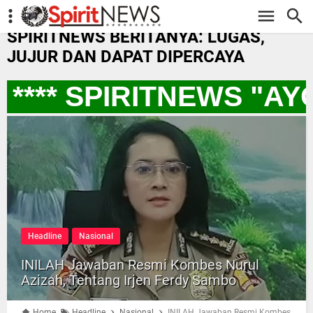
-->
SPIRITNEWS BERITANYA: LUGAS,
JUJUR DAN DAPAT DIPERCAYA
*** SPIRITNEWS "AY
Headline
Nasional
INILAH Jawaban Resmi Kombes Nurul
Azizah, Tentang Irjen Ferdy Sambo
Home
Headline
Nasional
INILAH Jawaban Resmi Kombes