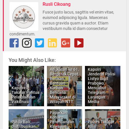
Rusli Cikoang
Fusce justo lacus, sagittis vel enim vitae,
euismod adipiscing ligula. Maecenas
cursus gravida quam a auctor. Etiam
vestibulum nulla id diam consectetur
condimentum.
You Might Also Like:
Peserta Didik
Sespimmen
Angkatan ke 61,
Kapolri
Bergerak Cepat
Jenderal Polisi
Berikan
Listyo Sigit
Bantuan
Prabowo,
Kapolres
Korban
Mencabut
Takalar Pantua
Bencana
Telegram
Pelaksanaan
Masyarakat di
Larangan
Vaksinasi
Wilayah NTT
Media
Bupati HAS
Chaidir Syam
Paparkan
Konsep
Polda Bali,
Perencanaan
Polres Takalar
Distribusikan
Kawasan
Rilis