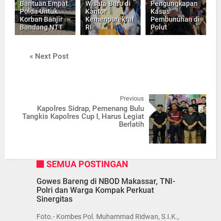
Bantuan Empat
Wisata Baru di
Pengungkapan
Polda Untuk
Kantor
Kasus
Korban Banjir
Kemenparekraf
Pembunuhan di
Bandang NTT
RI
Polut
« Next Post
Previous
Kapolres Sidrap, Pemenang Bulu
Tangkis Kapolres Cup I, Harus Legiat
Berlatih
SEMUA POSTINGAN
Gowes Bareng di NBOD Makassar, TNI-
Polri dan Warga Kompak Perkuat
Sinergitas
Foto.- Kombes Pol. Muhammad Ridwan, S.I.K.,