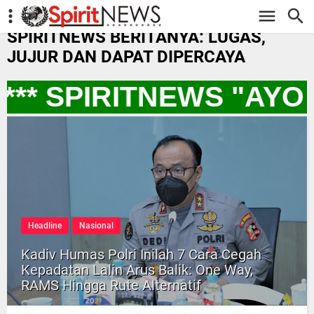
-->
SPIRITNEWS BERITANYA: LUGAS,
JUJUR DAN DAPAT DIPERCAYA
** SPIRITNEWS "AYO
Headline
Nasional
Kadiv Humas Polri Inilah 7 Cara Cegah
Kepadatan Lalin Arus Balik: One Way,
RAMS Hingga Rute Alternatif