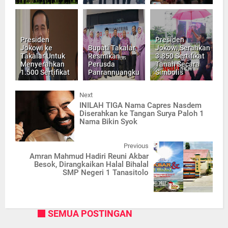
Presiden
Presiden
Jokowi ke
Bupati Takalar
Jokowi,Serahkan
Takalar Untuk
Resmikan
3.850 Sertifikat
Menyerahkan
Perusda
Tanah Secara
1.500 Sertifikat
Panrannuangku
Simbolis
Next
INILAH TIGA Nama Capres Nasdem
Diserahkan ke Tangan Surya Paloh 1
Nama Bikin Syok
Previous
Amran Mahmud Hadiri Reuni Akbar
Besok, Dirangkaikan Halal Bihalal
SMP Negeri 1 Tanasitolo
SEMUA POSTINGAN