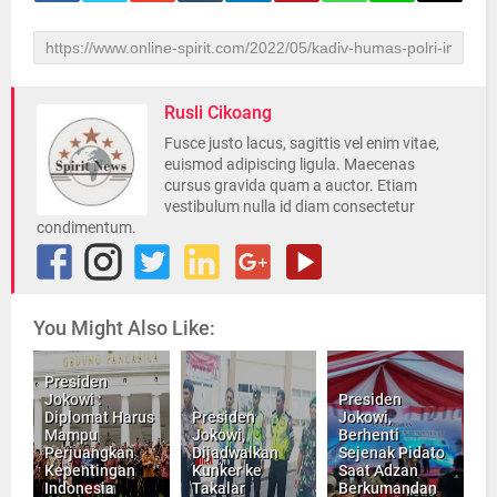
Rusli Cikoang
Fusce justo lacus, sagittis vel enim vitae,
euismod adipiscing ligula. Maecenas
cursus gravida quam a auctor. Etiam
vestibulum nulla id diam consectetur
condimentum.
You Might Also Like:
Presiden
Jokowi :
Presiden
Diplomat Harus
Presiden
Jokowi,
Mampu
Jokowi,
Berhenti
Perjuangkan
Dijadwalkan
Sejenak Pidato
Kepentingan
Kunker ke
Saat Adzan
Indonesia
Takalar
Berkumandan