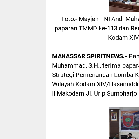
Foto.- Mayjen TNI Andi Mu
paparan TMMD ke-113 dan Ren
Kodam XIV
MAKASSAR SPIRITNEWS.-
Pan
Muhammad, S.H., terima papa
Strategi Pemenangan Lomba Ka
Wilayah Kodam XIV/Hasanuddin
II Makodam Jl. Urip Sumoharjo