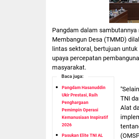
Pangdam dalam sambutannya m
Membangun Desa (TMMD) dilaks
lintas sektoral, bertujuan un
upaya percepatan pembanguna
masyarakat.
Baca juga:
Pangdam Hasanuddin
"Selai
Ukir Prestasi, Raih
TNI da
Penghargaan
Alat d
Pemimpin Operasi
implem
Kemanusiaan Inspiratif
2026
tentan
(OMSP
Pasukan Elite TNI AL