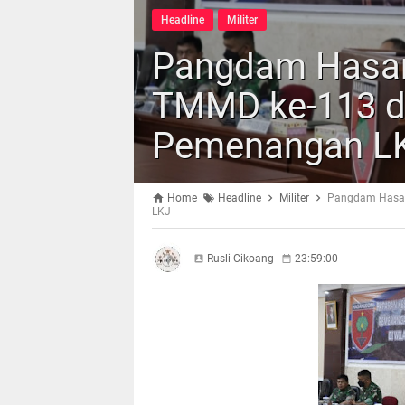
Headline
Militer
Pangdam Hasan
TMMD ke-113 da
Pemenangan L
Home
Headline
Militer
Pangdam Hasan
LKJ
Rusli Cikoang
23:59:00