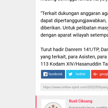
"Terkait dukungan anggaran ag
dapat dipertanggungjawabkan, 
diberikan. Untuk pelibatan mas
dengan aparat wilayah setempat
Turut hadir Danrem 141/TP, Da
yang terkait, para Asisten, p
113 Kodam XIV/Hasanuddin Ta
facebook
twitter
goog
Rusli Cikoang
Fusce justo lacus, sagitti