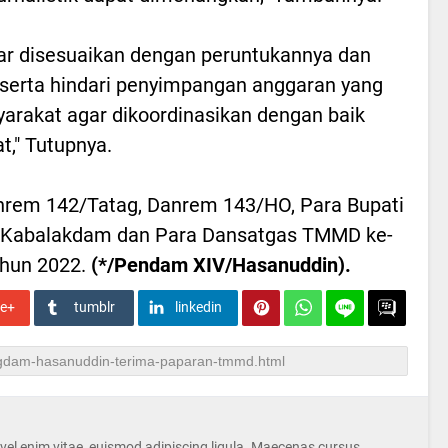
ar disesuaikan dengan peruntukannya dan
serta hindari penyimpangan anggaran yang
yarakat agar dikoordinasikan dengan baik
," Tutupnya.
nrem 142/Tatag, Danrem 143/HO, Para Bupati
ara Kabalakdam dan Para Dansatgas TMMD ke-
hun 2022.
(*/Pendam XIV/Hasanuddin).
le+
tumblr
linkedin
s vel enim vitae, euismod adipiscing ligula. Maecenas cursus