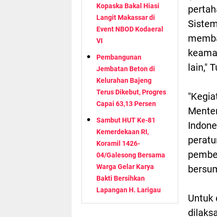
Kopaska Bakal Hiasi
pertah
Langit Makassar di
Sistem
Event NBOD Kodaeral
memba
VI
keaman
Pembangunan
lain," 
Jembatan Beton di
Kelurahan Bajeng
Terus Dikebut, Progres
"Kegia
Capai 63,13 Persen
Menter
Sambut HUT Ke-81
Indone
Kemerdekaan RI,
peratu
Koramil 1426-
pember
04/Galesong Bersama
Warga Gelar Karya
bersum
Bakti Bersihkan
Lapangan H. Larigau
Untuk 
dilaks