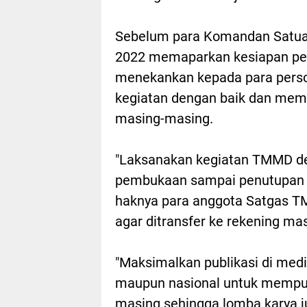
Sebelum para Komandan Satua
2022 memaparkan kesiapan pel
menekankan kepada para pers
kegiatan dengan baik dan mema
masing-masing.
"Laksanakan kegiatan TMMD de
pembukaan sampai penutupan se
haknya para anggota Satgas T
agar ditransfer ke rekening ma
"Maksimalkan publikasi di media
maupun nasional untuk mempub
masing sehingga lomba karya j