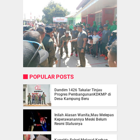
POPULAR POSTS
Dandim 1426 Takalar Tinjau
Progres PembangunanKDKMP di
Desa Kampung Beru
Inilah Alasan Wanita,Mau Melepas
Keperawanannya Meski Belum
Resmi Statusnya
Kapolda Sulsel Melayat Korban