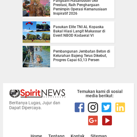
Pangdam Hasanuddin Ukir
Prestasi, Raih Penghargaan
Pemimpin Operasi Kemanusiaan
Inspiratif 2026
Pasukan Elite TNI AL Kopaska
Bakal Hiasi Langit Makassar di
Event NBOD Kodaeral VI
Pembangunan Jembatan Beton di
Kelurahan Bajeng Terus Dikebut,
Progres Capai 63,13 Persen
Temukan kami di sosial
media berikut:
Beritanya Lugas, Jujur dan
Dapat Dipercaya.
Home
Tentang
Kontak
Sitemap