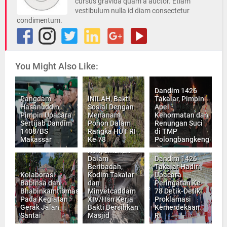
cursus gravida quam a auctor. Etiam
vestibulum nulla id diam consectetur
condimentum.
You Might Also Like:
Dandim 1426
Pangdam
INILAH, Bakti
Takalar, Pimpin
Hasanuddin,
Sosial Dengan
Apel
Pimpin Upacara
Menanam
Kehormatan dan
Sertijab Dandim
Pohon Dalam
Renungan Suci
1408/BS
Rangka HUT RI
di TMP
Makassar
Ke 78
Polongbangkeng
Wujudkan
Kenyamanan
Dalam
Dandim 1426
Beribadah,
Takalar Hadiri
Kolaborasi
Kodim Takalar
Upacara
Babinsa dan
dan
Peringatan Ke-
Bhabinkamtibmas
Minvetcaddam
78 Detik-Detik
Pada Kegiatan
XIV/Hsn Kerja
Proklamasi
Gerak Jalan
Bakti Bersihkan
Kemerdekaan
Santai
Masjid
RI