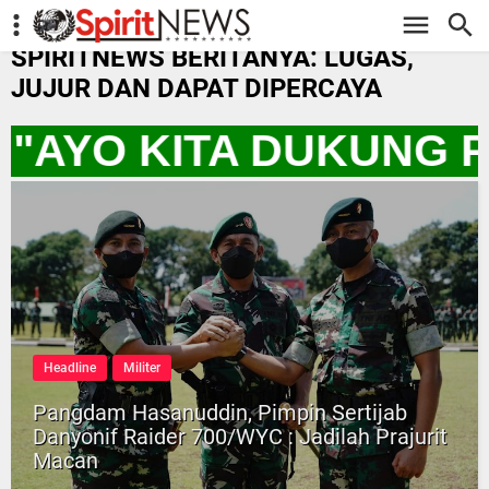
-->
SPIRITNEWS BERITANYA: LUGAS,
JUJUR DAN DAPAT DIPERCAYA
 "AYO KITA DUKUNG 
Headline
Militer
Pangdam Hasanuddin, Pimpin Sertijab
Danyonif Raider 700/WYC : Jadilah Prajurit
Macan