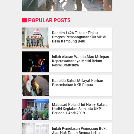
POPULAR POSTS
Dandim 1426 Takalar Tinjau
Progres PembangunanKDKMP di
Desa Kampung Beru
Inilah Alasan Wanita,Mau Melepas
Keperawanannya Meski Belum
Resmi Statusnya
Kapolda Sulsel Melayat Korban
Penembakan KKB Papua
Mabesad Kolenel Inf Henry Batara,
Hadiri Kegiatan Samapta UKP
Periode 1 April 2019
Inilah Penjelasan Pemegang Bukti
Alas Hak Tanah Berupa Letter