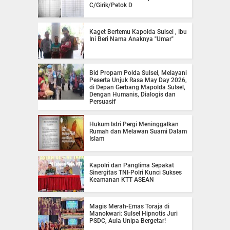
C/Girik/Petok D
Kaget Bertemu Kapolda Sulsel , Ibu
Ini Beri Nama Anaknya "Umar"
Bid Propam Polda Sulsel, Melayani
Peserta Unjuk Rasa May Day 2026,
di Depan Gerbang Mapolda Sulsel,
Dengan Humanis, Dialogis dan
Persuasif
Hukum Istri Pergi Meninggalkan
Rumah dan Melawan Suami Dalam
Islam
Kapolri dan Panglima Sepakat
Sinergitas TNI-Polri Kunci Sukses
Keamanan KTT ASEAN
Magis Merah-Emas Toraja di
Manokwari: Sulsel Hipnotis Juri
PSDC, Aula Unipa Bergetar!