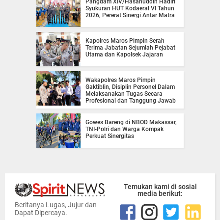
Pangdam XIV/Hasanuddin Hadiri
Syukuran HUT Kodaeral VI Tahun
2026, Pererat Sinergi Antar Matra
Kapolres Maros Pimpin Serah
Terima Jabatan Sejumlah Pejabat
Utama dan Kapolsek Jajaran
Wakapolres Maros Pimpin
Gaktiblin, Disiplin Personel Dalam
Melaksanakan Tugas Secara
Profesional dan Tanggung Jawab
Gowes Bareng di NBOD Makassar,
TNI-Polri dan Warga Kompak
Perkuat Sinergitas
Temukan kami di sosial
media berikut:
Beritanya Lugas, Jujur dan
Dapat Dipercaya.