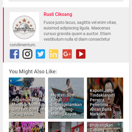
Rusli Cikoang
Fusce justo lacus, sagittis vel enim vitae,
euismod adipiscing ligula. Maecenas
cursus gravida quam a auctor. Etiam
vestibulum nulla id diam consectetur
condimentum.
You Might Also Like:
Kapolri,Janji
Menteri Susi:
Tindaklanjuti
Almarhum Bripka
Kapal
Perwira
Mansyur,Meninggalkan
Ditenggelamkan
Penerima
Satu Istri dan Lima
Biar Maling-
Aliran Dana
Orang Anak
Maling Kapok
Narkoba
Bhayangkari
Cabang