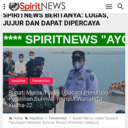
-->
SPIRITNEWS BERITANYA: LUGAS,
JUJUR DAN DAPAT DIPERCAYA
*** SPIRITNEWS "AY
Headline
Pemerintah
Bupati Maros, Hadiri Upacara Penutupan
Pelatihan Survival Tempur Wanatirta
Yudha-22
Home
Headline
Pemerintah
Bupati Maros, Hadiri Upacara
Penutupan Pelatihan Survival Tempur Wanatirta Yudha-22