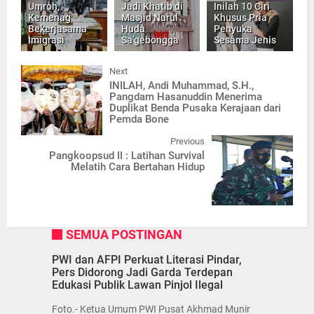
Umroh,
Jadi Khatib di
Inilah 10 Ciri
Kemenag
Masjid Nurul
Khusus Pria
Bekerjasama
Huda
Penyuka
Imigrasi
Sa’gebongga
Sesama Jenis
Next
INILAH, Andi Muhammad, S.H.,
Pangdam Hasanuddin Menerima
Duplikat Benda Pusaka Kerajaan dari
Pemda Bone
Previous
Pangkoopsud II : Latihan Survival
Melatih Cara Bertahan Hidup
SEMUA POSTINGAN
PWI dan AFPI Perkuat Literasi Pindar,
Pers Didorong Jadi Garda Terdepan
Edukasi Publik Lawan Pinjol Ilegal
Foto.- Ketua Umum PWI Pusat Akhmad Munir