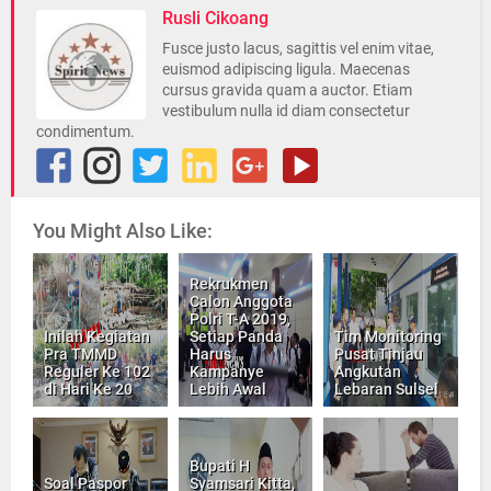
Rusli Cikoang
Fusce justo lacus, sagittis vel enim vitae,
euismod adipiscing ligula. Maecenas
cursus gravida quam a auctor. Etiam
vestibulum nulla id diam consectetur
condimentum.
You Might Also Like:
Rekrukmen
Calon Anggota
Polri T-A 2019,
Inilah Kegiatan
Setiap Panda
Tim Monitoring
Pra TMMD
Harus
Pusat Tinjau
Reguler Ke 102
Kampanye
Angkutan
di Hari Ke 20
Lebih Awal
Lebaran Sulsel
Bupati H
Soal Paspor
Syamsari Kitta,