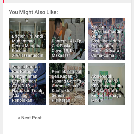
You Might Also Like:
Kesdam
XIV/Hasanuddin
Brigjen TNI Andi
Gelar
Muhammad
Danrem 141/Tp,
Sosialisasi dan
Resmi Menjabat
Cek Posko
Pembagian
Kasdam
Covid 19, Di
Masker Secara
XIV/Hasanuddin
Makassar
Cuma-cuma
Wagub Pantau
Pos Petugas
Pemilik Tambal
Pengamanan
Ban Kapan
Aksi Peduli
Pemakaman
Pasang Gorong
Persit KCK PD
COVID 19,
Gorong, Pihak
XIV/Hasanuddin
Harapkan Tidak
Kontraktor
Bagikan Nutrisi
Ada Lagi
Selesai
Kepada Tenaga
Penolakan
Plesteran
Medis
« Next Post