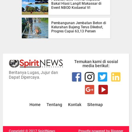
Bakal Hiasi Langit Makassar di
Event NBOD Kodaeral VI
Pembangunan Jembatan Beton di
Kelurahan Bajeng Terus Dikebut,
Progres Capai 63,13 Persen
Temukan kami di sosial
media berikut:
Beritanya Lugas, Jujur dan
Dapat Dipercaya.
Home
Tentang
Kontak
Sitemap
Copyright ©
2017
SpiritNews
Proudly powered
by Blogger