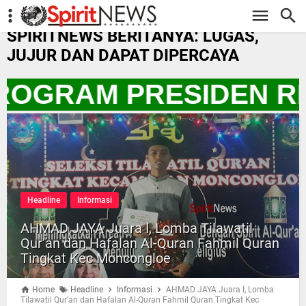
-->
SPIRITNEWS BERITANYA: LUGAS,
JUJUR DAN DAPAT DIPERCAYA
PROGRAM PRESIDEN RI
Headline
Informasi
AHMAD JAYA Juara I, Lomba Tilawatil
Qur’an dan Hafalan Al-Quran Fahmil Quran
Tingkat Kec Moncongloe
Home
Headline
Informasi
AHMAD JAYA Juara I, Lomba
Tilawatil Qur’an dan Hafalan Al-Quran Fahmil Quran Tingkat Kec