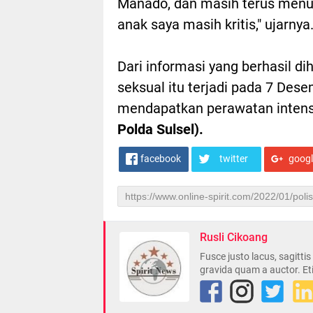
Manado, dan masih terus menun
anak saya masih kritis," ujarnya
Dari informasi yang berhasil di
seksual itu terjadi pada 7 Dese
mendapatkan perawatan intensi
Polda Sulsel).
facebook
twitter
goog
Rusli Cikoang
Fusce justo lacus, sagitti
gravida quam a auctor. Et