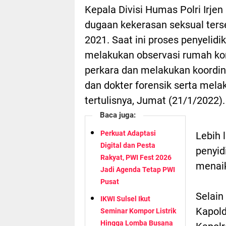
Kepala Divisi Humas Polri Irje
dugaan kekerasan seksual ters
2021. Saat ini proses penyelidi
melakukan observasi rumah kor
perkara dan melakukan koordin
dan dokter forensik serta mela
tertulisnya, Jumat (21/1/2022).
Baca juga:
Perkuat Adaptasi
Lebih 
Digital dan Pesta
penyid
Rakyat, PWI Fest 2026
menaik
Jadi Agenda Tetap PWI
Pusat
Selain
IKWI Sulsel Ikut
Kapold
Seminar Kompor Listrik
Hingga Lomba Busana