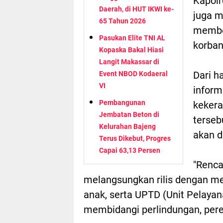
Kapolr
Daerah, di HUT IKWI ke-
juga m
65 Tahun 2026
membe
Pasukan Elite TNI AL
korban
Kopaska Bakal Hiasi
Langit Makassar di
Dari h
Event NBOD Kodaeral
VI
inform
Pembangunan
kekera
Jembatan Beton di
terseb
Kelurahan Bajeng
akan d
Terus Dikebut, Progres
Capai 63,13 Persen
"Renca
melangsungkan rilis dengan me
anak, serta UPTD (Unit Pelayan
membidangi perlindungan, pere