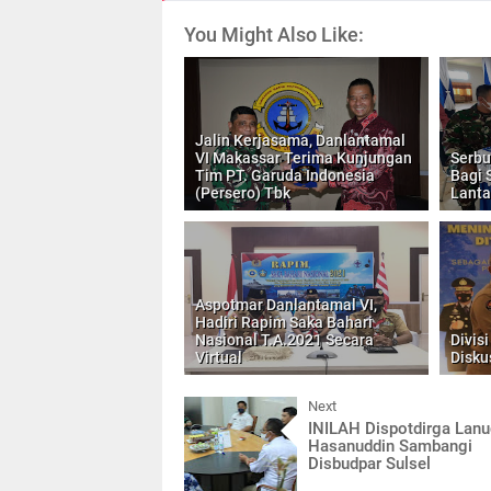
You Might Also Like:
Jalin Kerjasama, Danlantamal
VI Makassar Terima Kunjungan
Serbu
Tim PT. Garuda Indonesia
Bagi 
(Persero) Tbk
Lanta
Aspotmar Danlantamal VI,
Hadiri Rapim Saka Bahari
Nasional T.A.2021 Secara
Divis
Virtual
Diskus
Next
INILAH Dispotdirga Lanu
Hasanuddin Sambangi
Disbudpar Sulsel