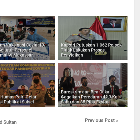
an Vaksinasi Covid-19
Kapolri Putuskan 1.062 Polsek
Seluruh Personel
Tidak Lakukan Proses
mal VI Makassar
Penyidikan
Bareskrim dan Bea Cukai
i Humas Polri Gelar
Gagalkan Peredaran 42,3 Kg
i Publik di Sulsel
Sabu dan 85 Ribu Ekstasi
Previous Post »
d Sultan