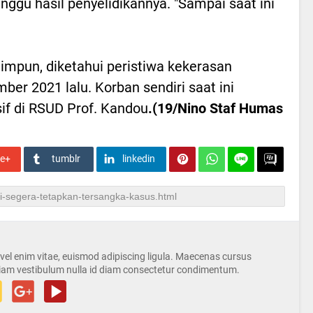
ggu hasil penyelidikannya. "Sampai saat ini
.
himpun, diketahui peristiwa kekerasan
mber 2021 lalu. Korban sendiri saat ini
f di RSUD Prof. Kandou
.(19/Nino Staf Humas
le+
tumblr
linkedin
s vel enim vitae, euismod adipiscing ligula. Maecenas cursus
iam vestibulum nulla id diam consectetur condimentum.