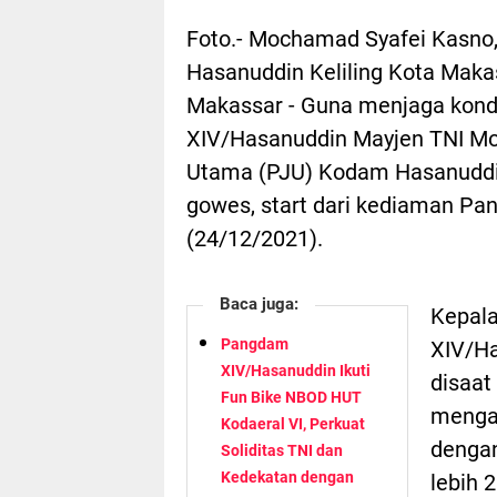
Foto.- Mochamad Syafei Kasn
Hasanuddin Keliling Kota Maka
Makassar - Guna menjaga kond
XIV/Hasanuddin Mayjen TNI Mo
Utama (PJU) Kodam Hasanuddi
gowes, start dari kediaman Pa
(24/12/2021).
Baca juga:
Kepal
Pangdam
XIV/Ha
XIV/Hasanuddin Ikuti
disaat
Fun Bike NBOD HUT
mengat
Kodaeral VI, Perkuat
dengan
Soliditas TNI dan
Kedekatan dengan
lebih 