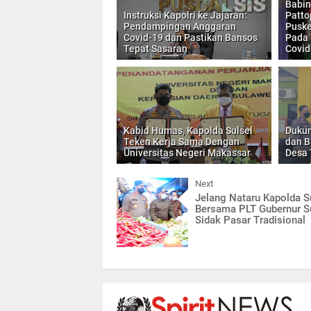
Babin
Instruksi Kapolri ke Jajaran:
Patt
Pendampingan Anggaran
Pusk
Covid-19 dan Pastikan Bansos
Pada
Tepat Sasaran
Covid
Kabid Humas, Kapolda Sulsel
Dukun
Teken Kerja Sama Dengan
dan B
Universitas Negeri Makassar
Desa 
Next
Jelang Nataru Kapolda S
Bersama PLT Gubernur S
Sidak Pasar Tradisional