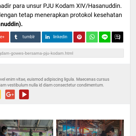
hadir para unsur PJU Kodam XIV/Hasanuddin.
 dengan tetap menerapkan protokol kesehatan
nuddin).
le+
tumblr
linkedin
s vel enim vitae, euismod adipiscing ligula. Maecenas cursus
iam vestibulum nulla id diam consectetur condimentum.