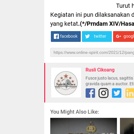
Turut 
Kegiatan ini pun dilaksanakan
yang ketat
.(*/Prndam XIV/Hasa
facebook
twitter
goog
Rusli Cikoang
Fusce justo lacus, sagitti
gravida quam a auctor. Et
You Might Also Like: