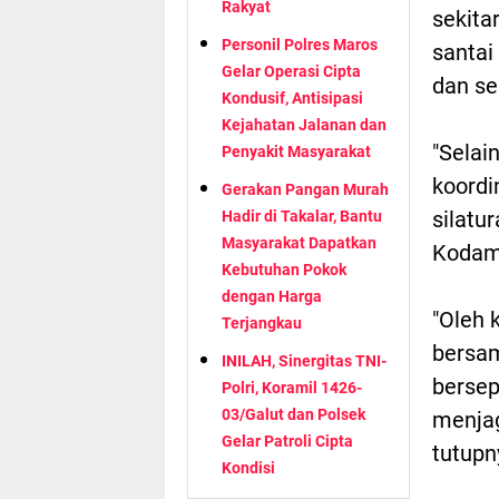
Rakyat
sekita
Personil Polres Maros
santai
Gelar Operasi Cipta
dan se
Kondusif, Antisipasi
Kejahatan Jalanan dan
"Selai
Penyakit Masyarakat
koordi
Gerakan Pangan Murah
silat
Hadir di Takalar, Bantu
Masyarakat Dapatkan
Kodam 
Kebutuhan Pokok
dengan Harga
"Oleh 
Terjangkau
bersam
INILAH, Sinergitas TNI-
bersep
Polri, Koramil 1426-
03/Galut dan Polsek
menjag
Gelar Patroli Cipta
tutupn
Kondisi