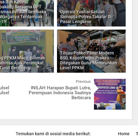
sa Dan Kades
opakang Bersama UPT
esmas Berikan Sembako
Operasi Yustisi Satuan
 Warganya Terdampak
Samapta Polres Takalar Di
-19
Pasar Lengkese
Tinjau Posko Pasar Modern
g PPKM Mikro, Binmas
BSD, Kapolri Ingin Prokes
abinsa Ajak Perangkat
Ditegakan Guna Menurunkan
Turut Bersinergi
Level PPKM
Previous
ulsel
INILAH Harapan Bupati Lutra,
ulsel
Perempuan Indonesia Saatnya
Berbicara
Temukan kami di sosial media berikut:
Home