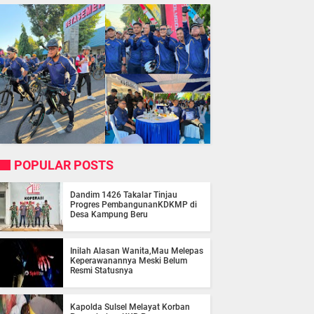
POPULAR POSTS
Dandim 1426 Takalar Tinjau
Progres PembangunanKDKMP di
Desa Kampung Beru
Inilah Alasan Wanita,Mau Melepas
Keperawanannya Meski Belum
Resmi Statusnya
Kapolda Sulsel Melayat Korban