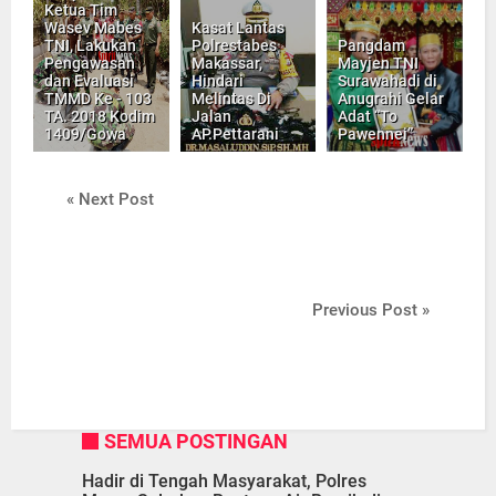
Ketua Tim
Wasev Mabes
Kasat Lantas
TNI, Lakukan
Polrestabes
Pangdam
Pengawasan
Makassar,
Mayjen TNI
dan Evaluasi
Hindari
Surawahadi di
TMMD Ke - 103
Melintas Di
Anugrahi Gelar
TA. 2018 Kodim
Jalan
Adat “To
1409/Gowa
AP.Pettarani
Pawennei”
« Next Post
Previous Post »
SEMUA POSTINGAN
Hadir di Tengah Masyarakat, Polres