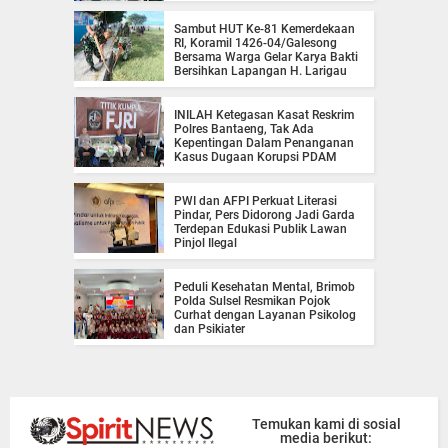
Sambut HUT Ke-81 Kemerdekaan
RI, Koramil 1426-04/Galesong
Bersama Warga Gelar Karya Bakti
Bersihkan Lapangan H. Larigau
INILAH Ketegasan Kasat Reskrim
Polres Bantaeng, Tak Ada
Kepentingan Dalam Penanganan
Kasus Dugaan Korupsi PDAM
PWI dan AFPI Perkuat Literasi
Pindar, Pers Didorong Jadi Garda
Terdepan Edukasi Publik Lawan
Pinjol Ilegal
Peduli Kesehatan Mental, Brimob
Polda Sulsel Resmikan Pojok
Curhat dengan Layanan Psikolog
dan Psikiater
Temukan kami di sosial
media berikut: