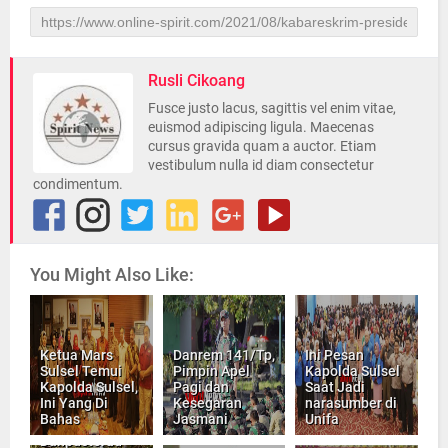
Rusli Cikoang
Fusce justo lacus, sagittis vel enim vitae,
euismod adipiscing ligula. Maecenas
cursus gravida quam a auctor. Etiam
vestibulum nulla id diam consectetur
condimentum.
You Might Also Like:
Ketua Mars
Danrem 141/Tp,
Ini Pesan
Sulsel Temui
Pimpin Apel
Kapolda Sulsel
Kapolda Sulsel,
Pagi dan
Saat Jadi
Ini Yang Di
Kesegaran
narasumber di
Bahas
Jasmani
Unifa
Danpusterad