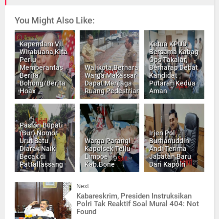
You Might Also Like:
Kapendam VII
Ketua KPUD
Wirabuana,Kita
Bersama Kabag
Perlu
Ops Takalar,
Memberantas
Walikota,Berharap
Berharap Debat
Berita
Warga Makassar
Kandidat
Bohong/Berita
Dapat Menjaga
Putaran Kedua
Hoax
Ruang Pedestrian
Aman
Paslon Bupati
(Bur) Nomor
Irjen Pol
Urut Satu
Warga Parangi
Burhanuddin
Diarak Naik
Kapolsek Tellu
Andi Terima
Becak di
Limpoe
Jabatan Baru
Pattallassang
Kab.Bone
Dari Kapolri
Next
Kabareskrim, Presiden Instruksikan
Polri Tak Reaktif Soal Mural 404: Not
Found