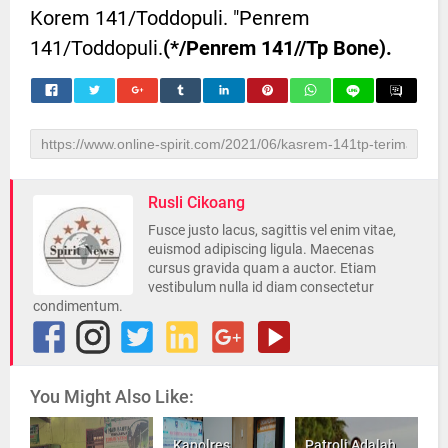
Korem 141/Toddopuli. "Penrem
141/Toddopuli.
(*/Penrem 141//Tp Bone).
Rusli Cikoang
Fusce justo lacus, sagittis vel enim vitae,
euismod adipiscing ligula. Maecenas
cursus gravida quam a auctor. Etiam
vestibulum nulla id diam consectetur
condimentum.
You Might Also Like:
Kapolres
Patroli Adalah