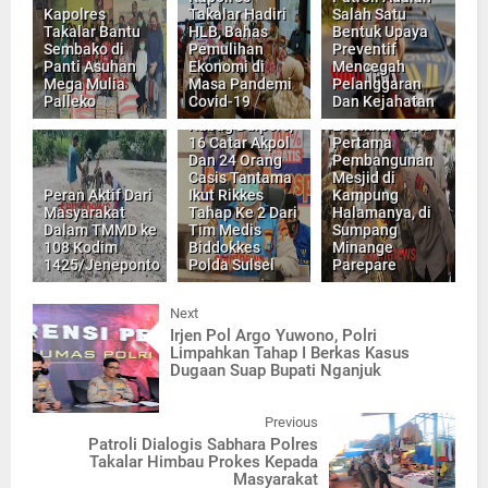
Kapolres
Takalar Hadiri
Salah Satu
Takalar Bantu
HLB, Bahas
Bentuk Upaya
Sembako di
Pemulihan
Preventif
Panti Asuhan
Ekonomi di
Mencegah
Mega Mulia
Masa Pandemi
Pelanggaran
Palleko
Covid-19
Dan Kejahatan
Kapolda Sulsel,
Kabag Dalpers,
Letakkan Batu
16 Catar Akpol
Pertama
Dan 24 Orang
Pembangunan
Casis Tantama
Mesjid di
Peran Aktif Dari
Ikut Rikkes
Kampung
Masyarakat
Tahap Ke 2 Dari
Halamanya, di
Dalam TMMD ke
Tim Medis
Sumpang
108 Kodim
Biddokkes
Minange
1425/Jeneponto
Polda Sulsel
Parepare
Next
Irjen Pol Argo Yuwono, Polri
Limpahkan Tahap I Berkas Kasus
Dugaan Suap Bupati Nganjuk
Previous
Patroli Dialogis Sabhara Polres
Takalar Himbau Prokes Kepada
Masyarakat