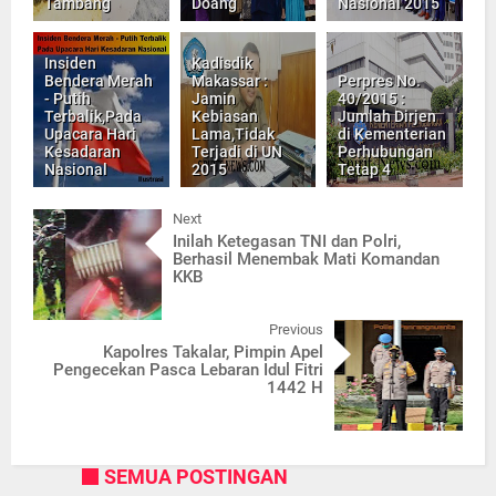
Tambang
Doang
Nasional 2015
Insiden
Kadisdik
Bendera Merah
Makassar :
Perpres No.
- Putih
Jamin
40/2015 :
Terbalik,Pada
Kebiasan
Jumlah Dirjen
Upacara Hari
Lama,Tidak
di Kementerian
Kesadaran
Terjadi di UN
Perhubungan
Nasional
2015
Tetap 4
Next
Inilah Ketegasan TNI dan Polri,
Berhasil Menembak Mati Komandan
KKB
Previous
Kapolres Takalar, Pimpin Apel
Pengecekan Pasca Lebaran Idul Fitri
1442 H
SEMUA POSTINGAN