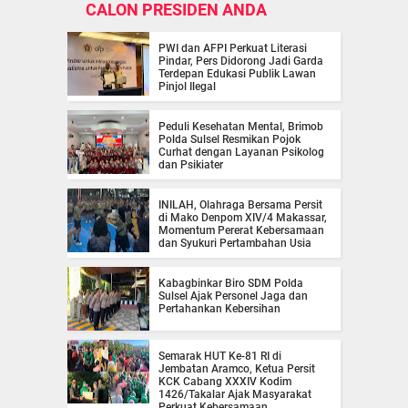
CALON PRESIDEN ANDA
PWI dan AFPI Perkuat Literasi
Pindar, Pers Didorong Jadi Garda
Terdepan Edukasi Publik Lawan
Pinjol Ilegal
Peduli Kesehatan Mental, Brimob
Polda Sulsel Resmikan Pojok
Curhat dengan Layanan Psikolog
dan Psikiater
INILAH, Olahraga Bersama Persit
di Mako Denpom XIV/4 Makassar,
Momentum Pererat Kebersamaan
dan Syukuri Pertambahan Usia
Kabagbinkar Biro SDM Polda
Sulsel Ajak Personel Jaga dan
Pertahankan Kebersihan
Semarak HUT Ke-81 RI di
Jembatan Aramco, Ketua Persit
KCK Cabang XXXIV Kodim
1426/Takalar Ajak Masyarakat
Perkuat Kebersamaan