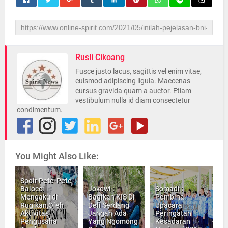
Rusli Cikoang
Fusce justo lacus, sagittis vel enim vitae,
euismod adipiscing ligula. Maecenas
cursus gravida quam a auctor. Etiam
vestibulum nulla id diam consectetur
condimentum.
You Might Also Like:
Spoir Pete-Pete
Balocci
Jokowi :
Somadi :
Mengaku di
Bagikan KIS Di
Pembina
Rugikan,Oleh
Deli Serdang
Upacara
Aktivitas
Jangan Ada
Peringatan
Pengusaha
Yang Ngomong
Kesadaran