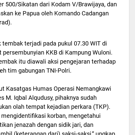
er 500/Sikatan dari Kodam V/Brawijaya, dan
ugaskan ke Papua oleh Komando Cadangan
rad).
 tembak terjadi pada pukul 07.30 WIT di
t persembunyian KKB di Kampung Wuloni.
embak itu diawali aksi pengejaran terhadap
eh tim gabungan TNI-Polri.
ut Kasatgas Humas Operasi Nemangkawi
 M. Iqbal Alqudusy, pihaknya sudah
kan olah tempat kejadian perkara (TKP).
 mengidentifikasi korban, mengetahui
tikan jenazah dengan sidik jari, dan
bil (keterangan dari) saksi-saksi,” ungkap