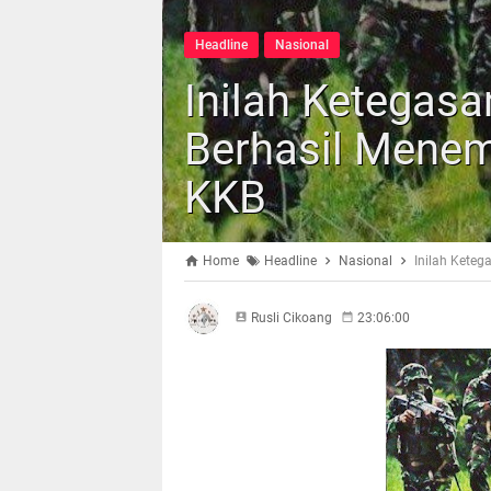
Headline
Nasional
Inilah Ketegasa
Berhasil Mene
KKB
Home
Headline
Nasional
Inilah Kete
Rusli Cikoang
23:06:00