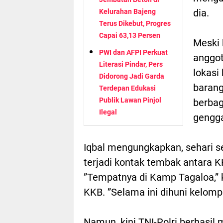
dia.
Kelurahan Bajeng
Terus Dikebut, Progres
Capai 63,13 Persen
Meski b
PWI dan AFPI Perkuat
anggot
Literasi Pindar, Pers
lokasi
Didorong Jadi Garda
barang
Terdepan Edukasi
Publik Lawan Pinjol
berbag
Ilegal
gengg
Iqbal mengungkapkan, sehari s
terjadi kontak tembak antara K
”Tempatnya di Kamp Tagaloa,” 
KKB. ”Selama ini dihuni kelomp
Namun, kini TNI-Polri berhasil 