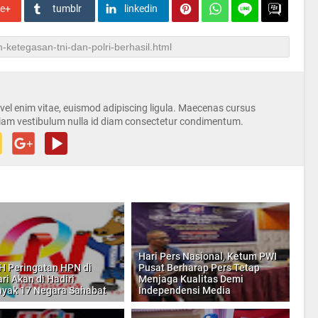
le+
tumblr
linkedin
s vel enim vitae, euismod adipiscing ligula. Maecenas cursus
iam vestibulum nulla id diam consectetur condimentum.
Hari Pers Nasional, Ketum PWI
H Peringatan HPN di
Pusat Berharap Pers Tetap
ri Akan di Hadiri
Menjaga Kualitas Demi
yak 17 Negara Sahabat
Independensi Media