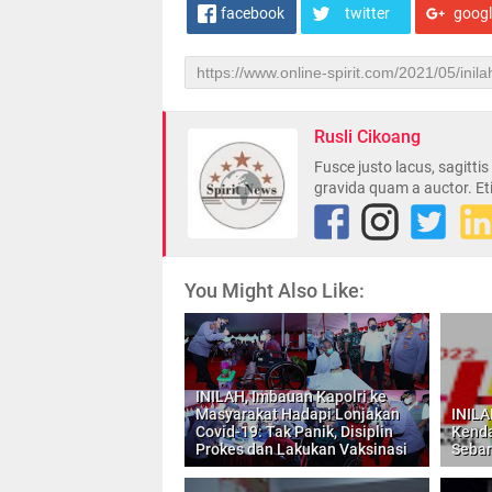
facebook
twitter
goog
Rusli Cikoang
Fusce justo lacus, sagitti
gravida quam a auctor. Et
You Might Also Like:
INILAH, Imbauan Kapolri ke
Masyarakat Hadapi Lonjakan
INILA
Covid-19: Tak Panik, Disiplin
Kenda
Prokes dan Lakukan Vaksinasi
Seban