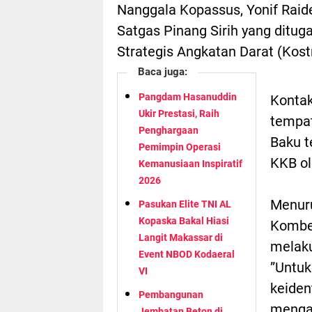
Nanggala Kopassus, Yonif Raid
Satgas Pinang Sirih yang dit
Strategis Angkatan Darat (Kost
Baca juga:
Pangdam Hasanuddin
Kontak
Ukir Prestasi, Raih
tempa
Penghargaan
Baku t
Pemimpin Operasi
KKB ol
Kemanusiaan Inspiratif
2026
Menur
Pasukan Elite TNI AL
Kopaska Bakal Hiasi
Kombes
Langit Makassar di
melaku
Event NBOD Kodaeral
”Untuk
VI
keiden
Pembangunan
mengam
Jembatan Beton di