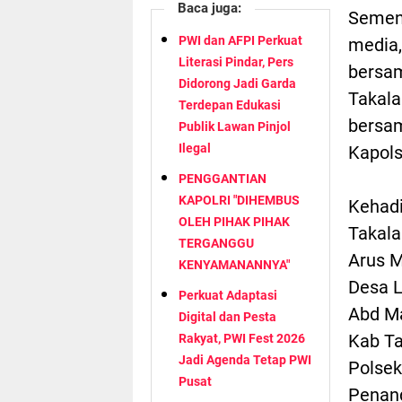
Baca juga:
Semen
PWI dan AFPI Perkuat
media,
Literasi Pindar, Pers
bersam
Didorong Jadi Garda
Takala
Terdepan Edukasi
bersam
Publik Lawan Pinjol
Ilegal
Kapols
PENGGANTIAN
KAPOLRI "DIHEMBUS
Kehad
OLEH PIHAK PIHAK
Takala
TERGANGGU
Arus M
KENYAMANANNYA"
Desa L
Perkuat Adaptasi
Abd Ma
Digital dan Pesta
Kab Ta
Rakyat, PWI Fest 2026
Jadi Agenda Tetap PWI
Polsek
Pusat
Penan