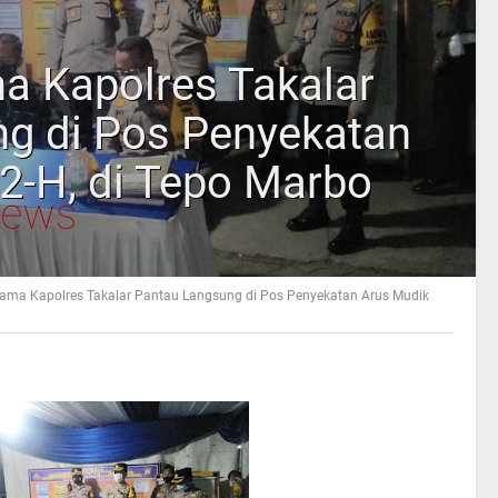
 Kapolres Takalar
g di Pos Penyekatan
2-H, di Tepo Marbo
ama Kapolres Takalar Pantau Langsung di Pos Penyekatan Arus Mudik