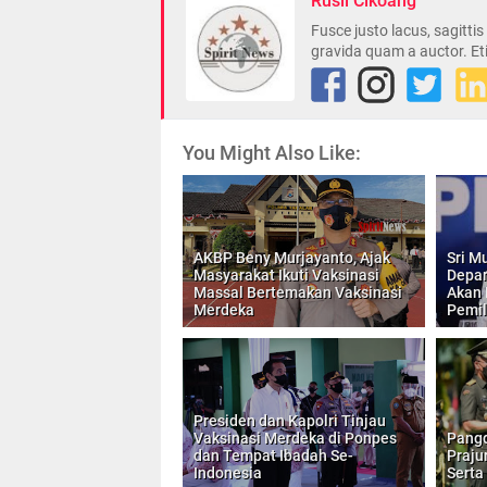
Rusli Cikoang
Fusce justo lacus, sagitti
gravida quam a auctor. Et
You Might Also Like:
AKBP Beny Murjayanto, Ajak
Sri M
Masyarakat Ikuti Vaksinasi
Depan
Massal Bertemakan Vaksinasi
Akan 
Merdeka
Pemil
Presiden dan Kapolri Tinjau
Vaksinasi Merdeka di Ponpes
Pangd
dan Tempat Ibadah Se-
Praju
Indonesia
Serta