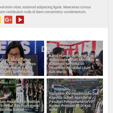
s vel enim vitae, euismod adipiscing ligula. Maecenas cursus
iam vestibulum nulla id diam consectetur condimentum.
Kabid Humas Dampingi
uliyani, Mulai Tahun
Wakapolda Sulsel, Meninjau
 Gas Elpiji 3 Kg Hanya
Vaksinasi Merdeka Di
Diperuntukan Bagi
Pesantren Nahdatul Ulum
ik Kartu Sembako
Kab.Maros
Pangdam XIV/Hasanuddin Dan
Kapolda Sulsel, Apel Gelar
am Hasanuddin, Jadilah
Pasukan Pengamanan VVIP
rit Hebat dan Profesional
Kunker Presiden RI Di Kab.
 Dicintai Rakyat
Wajo