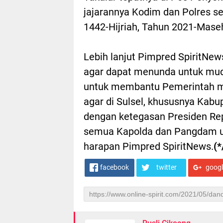
jajarannya Kodim dan Polres se
1442-Hijriah, Tahun 2021-Maseh
Lebih lanjut Pimpred SpiritNe
agar dapat menunda untuk mud
untuk membantu Pemerintah me
agar di Sulsel, khususnya Kabup
dengan ketegasan Presiden Rep
semua Kapolda dan Pangdam un
harapan Pimpred SpiritNews.
(*
facebook
twitter
goog