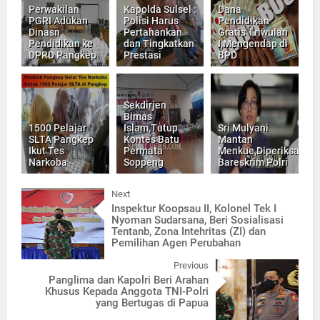
Perwakilan
Kapolda Sulsel :
Dana
PGRI Adukan
Polisi Harus
Pendidikan
Dinasn
Pertahankan
Gratis Triwulan
Pendidikan ke
dan Tingkatkan
I,Mengendap di
DPRD Pangkep
Prestasi
BPD
Sekdirjen
Bimas
1500 Pelajar
Islam,Tutup
Sri Mulyani
SLTA Pangkep
Kontes Batu
Mantan
Ikut Tes
Permata
Menkue,Diperiksa
Narkoba
Soppeng
Bareskrim Polri
Next
Inspektur Koopsau II, Kolonel Tek I
Nyoman Sudarsana, Beri Sosialisasi
Tentanb, Zona Intehritas (ZI) dan
Pemilihan Agen Perubahan
Previous
Panglima dan Kapolri Beri Arahan
Khusus Kepada Anggota TNI-Polri
yang Bertugas di Papua