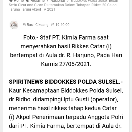
Home
Headline
Nasional
Biddokkes Polda Sulsel, Betah
Serta Clear and Clean Diutamakan Dalam Tahapan Rikkes 20 Calon
Taruna Taruni Akpol TA 2021
Rusli Cikoang
19:40:00
Foto.- Staf PT. Kimia Farma saat
menyerahkan hasil Rikkes Catar (i)
bertempat di Aula dr. R. Harjuno, Pada Hari
Kamis 27/05/2021.
SPIRITNEWS BIDDOKKES POLDA SULSEL.-
Kaur Kesamaptaan Biddokkes Polda Sulsel,
dr Ridho, didampingi Iptu Gusti (operator),
menerima hasil rikkes tahap kedua Catar
(i) Akpol Penerimaan terpadu Anggota Polri
dari PT. Kimia Farma, bertempat di Aula dr.