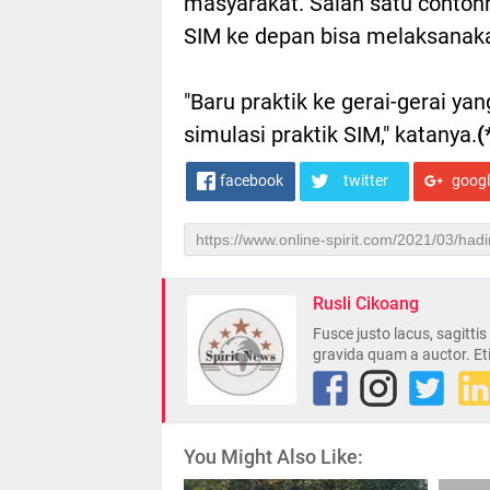
masyarakat. Salah satu conto
SIM ke depan bisa melaksanakan
"Baru praktik ke gerai-gerai ya
simulasi praktik SIM," katanya.
(
facebook
twitter
goog
Rusli Cikoang
Fusce justo lacus, sagitti
gravida quam a auctor. Et
You Might Also Like: