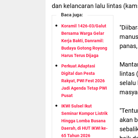
dan kelancaran lalu lintas (kam
Baca juga:
Koramil 1426-03/Galut
"Diiba
Bersama Warga Gelar
manusi
Kerja Bakti, Danramil:
panas, 
Budaya Gotong Royong
Harus Terus Dijaga
Mantan
Perkuat Adaptasi
lintas
Digital dan Pesta
Rakyat, PWI Fest 2026
selalu
Jadi Agenda Tetap PWI
masyar
Pusat
IKWI Sulsel Ikut
"Tentu
Seminar Kompor Listrik
akan b
Hingga Lomba Busana
sebali
Daerah, di HUT IKWI ke-
65 Tahun 2026