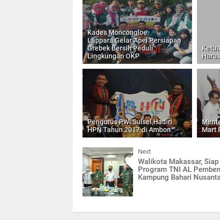
Kades Moncongloe
Lappara,Gelar Apel Persiapan
Grebek Bersih Peduli
Ketua
Lingkungan OKP
Harus
Pengurus PWI Sulsel,Hadiri
Mente
HPN Tahun 2017 di Ambon
Mart 
Next
Walikota Makassar, Sia
Program TNI AL Pemben
Kampung Bahari Nusant