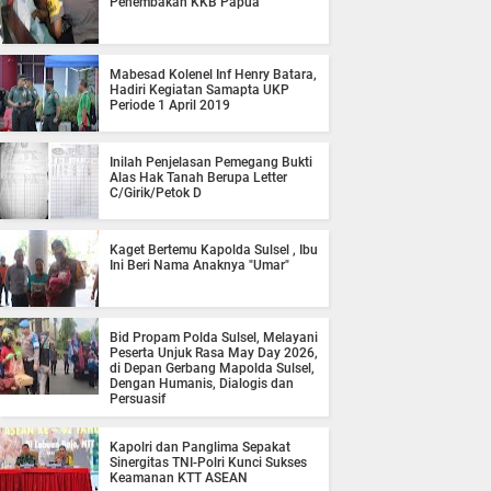
Penembakan KKB Papua
Mabesad Kolenel Inf Henry Batara,
Hadiri Kegiatan Samapta UKP
Periode 1 April 2019
Inilah Penjelasan Pemegang Bukti
Alas Hak Tanah Berupa Letter
C/Girik/Petok D
Kaget Bertemu Kapolda Sulsel , Ibu
Ini Beri Nama Anaknya "Umar"
Bid Propam Polda Sulsel, Melayani
Peserta Unjuk Rasa May Day 2026,
di Depan Gerbang Mapolda Sulsel,
Dengan Humanis, Dialogis dan
Persuasif
Kapolri dan Panglima Sepakat
Sinergitas TNI-Polri Kunci Sukses
Keamanan KTT ASEAN