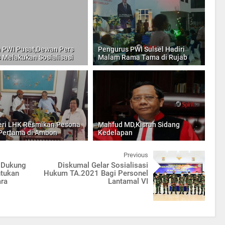
 PWI Pusat,Dewan Pers
Pengurus PWI Sulsel Hadiri
 Melakukan Sosialisasi
Malam Rama Tama di Rujab
ri LHK Resmikan Pesona
Mahfud MD,Kisruh Sidang
Pertama di Ambon
Kedelapan
Previous
p Dukung
Diskumal Gelar Sosialisasi
tukan
Hukum TA.2021 Bagi Personel
ara
Lantamal VI