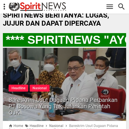
-->
SPIRITNEWS BERITANYA: LUGAS,
JUJUR DAN DAPAT DIPERCAYA
**** SPIRITNEWS "AY
Headline
Nasional
Bareskrim Usut Dugaan Pidana Perbankan
PT Bosowa Yang Tak Jalankan Perintah
OJK
Home
Headline
Nasional
Bareskrim Usut Dugaan Pidana