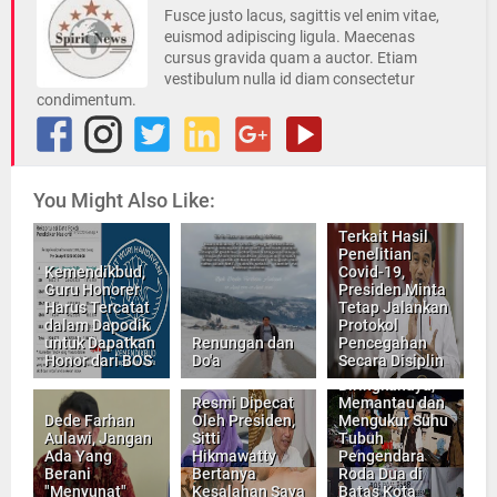
Fusce justo lacus, sagittis vel enim vitae,
euismod adipiscing ligula. Maecenas
cursus gravida quam a auctor. Etiam
vestibulum nulla id diam consectetur
condimentum.
You Might Also Like:
Terkait Hasil
Penelitian
Kemendikbud,
Covid-19,
Guru Honorer
Presiden Minta
Harus Tercatat
Tetap Jalankan
dalam Dapodik
Protokol
untuk Dapatkan
Renungan dan
Pencegahan
Honor dari BOS
Do'a
Secara Disiplin
Camat
Biringkanaya,
Resmi Dipecat
Memantau dan
Dede Farhan
Oleh Presiden,
Mengukur Suhu
Aulawi, Jangan
Sitti
Tubuh
Ada Yang
Hikmawatty
Pengendara
Berani
Bertanya
Roda Dua di
"Menyunat"
Kesalahan Saya
Batas Kota