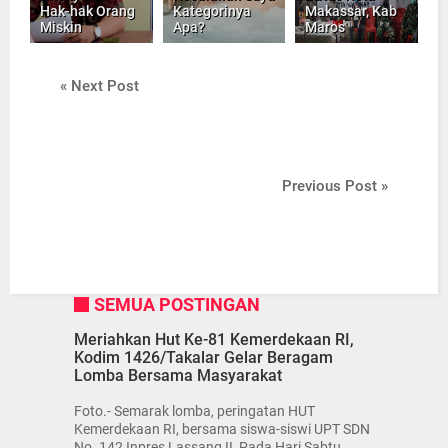
Hak-hak Orang
Kategorinya
Makassar, Kab
Miskin
Apa?
Maros
« Next Post
Previous Post »
SEMUA POSTINGAN
Meriahkan Hut Ke-81 Kemerdekaan RI,
Kodim 1426/Takalar Gelar Beragam
Lomba Bersama Masyarakat
Foto.- Semarak lomba, peringatan HUT
Kemerdekaan RI, bersama siswa-siswi UPT SDN
No. 142 Inpres Lassang II, Pada Hari Sabtu