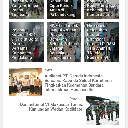
Rumah Warga
Gabungan
Kodaeral VI
Yang Tertimpa
Cipta Kondisi
Konsisten Jaga
Pohon
Aman di
Kebersihan
Tumbang
Pa’bundukang
Pantai Jalaria
Update Korban
Pangdam
Ledakan Kapal
XIV/Hsn Tindak
Nelayan di
Personel
Lanjuti Arahan
Pelabuhan
Koramil 1426-
Presiden,
Paotere
01/Polut Gelar
Gerakkan
Ditangani
Patroli
Seluruh Satuan
Intensif Di RSAL
Bersama
Jajaran
Jala Ammari
Komponen
Bersihkan
TNI AL
Pendukung
Lingkungan
Kodaeral VI
Next
Audiensi PT. Garuda Indonesia
Bersama Kapolda Sulsel Komitmen
Tingkatkan Keamanan Bandara
Internasional Hasanuddin
Previous
Danlantamal VI Makassar Terima
Kunjungan Wadan Kodiklatal