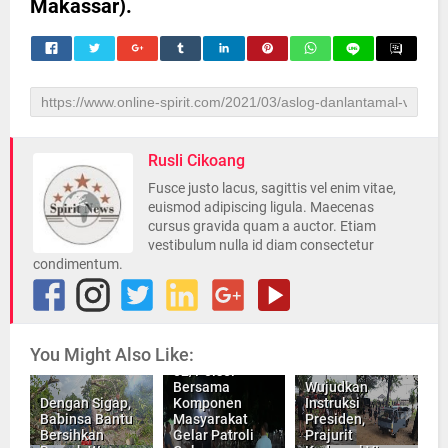
Makassar).
Rusli Cikoang
Fusce justo lacus, sagittis vel enim vitae,
euismod adipiscing ligula. Maecenas
cursus gravida quam a auctor. Etiam
vestibulum nulla id diam consectetur
condimentum.
You Might Also Like:
Koramil 1426-
02/Polsel
Bersama
Wujudkan
Dengan Sigap,
Komponen
Instruksi
Babinsa Bantu
Masyarakat
Presiden,
Bersihkan
Gelar Patroli
Prajurit