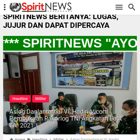
-->
SPIRITNEWS BERITANYA: LUGAS,
JUJUR DAN DAPAT DIPERCAYA
*** SPIRITNEWS "AYO
Headline
Militer
Aslog Danlantamal VI, Hadiri Vicom
Pembukaan Rakorlog TNI Angkatan Laut
TA. 2021
Home
Headline
Militer
Aslog Danlantamal VI, Hadiri