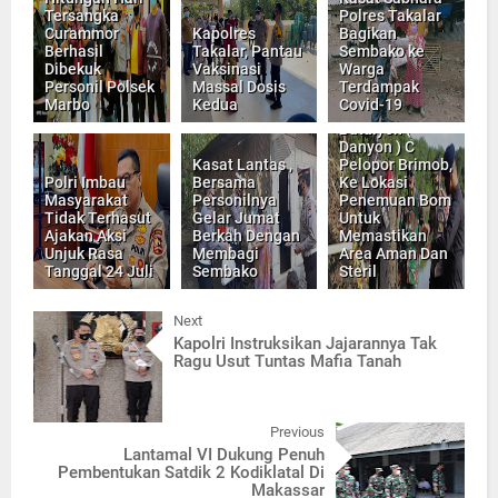
Tersangka
Polres Takalar
Curammor
Kapolres
Bagikan
Berhasil
Takalar, Pantau
Sembako ke
Dibekuk
Vaksinasi
Warga
Personil Polsek
Massal Dosis
Terdampak
Marbo
Kedua
Covid-19
Komandan
Batalyon (
Danyon ) C
Kasat Lantas ,
Pelopor Brimob,
Polri Imbau
Bersama
Ke Lokasi
Masyarakat
Personilnya
Penemuan Bom
Tidak Terhasut
Gelar Jumat
Untuk
Ajakan Aksi
Berkah Dengan
Memastikan
Unjuk Rasa
Membagi
Area Aman Dan
Tanggal 24 Juli
Sembako
Steril
Next
Kapolri Instruksikan Jajarannya Tak
Ragu Usut Tuntas Mafia Tanah
Previous
Lantamal VI Dukung Penuh
Pembentukan Satdik 2 Kodiklatal Di
Makassar