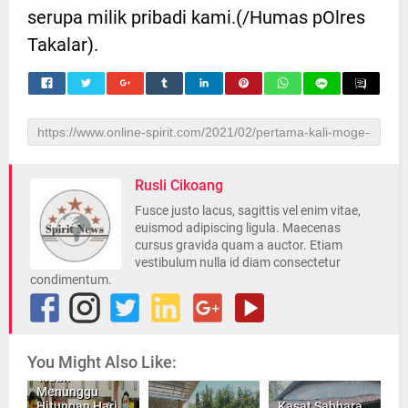
serupa milik pribadi kami.(/Humas pOlres
Takalar).
Rusli Cikoang
Fusce justo lacus, sagittis vel enim vitae,
euismod adipiscing ligula. Maecenas
cursus gravida quam a auctor. Etiam
vestibulum nulla id diam consectetur
condimentum.
You Might Also Like:
Tidak
Menunggu
Hitungan Hari
Kasat Sabhara