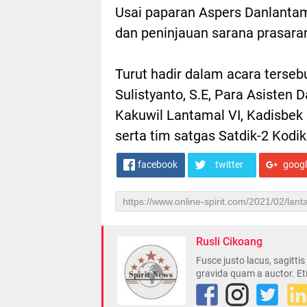
Usai paparan Aspers Danlantam
dan peninjauan sarana prasaran
Turut hadir dalam acara terseb
Sulistyanto, S.E, Para Asisten
Kakuwil Lantamal VI, Kadisbek
serta tim satgas Satdik-2 Kodikl
facebook
twitter
goog
Rusli Cikoang
Fusce justo lacus, sagitti
gravida quam a auctor. Et