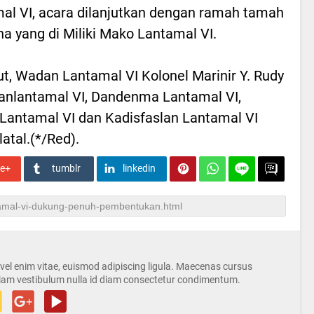
al VI, acara dilanjutkan dengan ramah tamah
a yang di Miliki Mako Lantamal VI.
ut, Wadan Lantamal VI Kolonel Marinir Y. Rudy
 Danlantamal VI, Dandenma Lantamal VI,
 Lantamal VI dan Kadisfaslan Lantamal VI
atal.(*/Red).
le+
tumblr
linkedin
s vel enim vitae, euismod adipiscing ligula. Maecenas cursus
iam vestibulum nulla id diam consectetur condimentum.