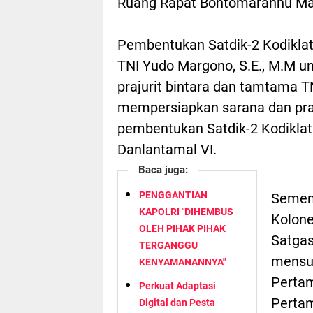
Ruang Rapat Bontomarannu Mak
Pembentukan Satdik-2 Kodiklat
TNI Yudo Margono, S.E., M.M u
prajurit bintara dan tamtama TN
mempersiapkan sarana dan pr
pembentukan Satdik-2 Kodiklata
Danlantamal VI.
Baca juga:
PENGGANTIAN
Sement
KAPOLRI "DIHEMBUS
Kolone
OLEH PIHAK PIHAK
Satgas
TERGANGGU
mensur
KENYAMANANNYA"
Pertam
Perkuat Adaptasi
Pertam
Digital dan Pesta