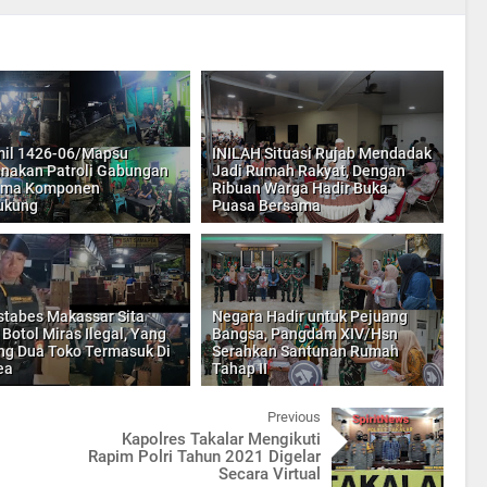
il 1426-06/Mapsu
INILAH Situasi Rujab Mendadak
nakan Patroli Gabungan
Jadi Rumah Rakyat, Dengan
ama Komponen
Ribuan Warga Hadir Buka
ukung
Puasa Bersama
stabes Makassar Sita
Negara Hadir untuk Pejuang
 Botol Miras Ilegal, Yang
Bangsa, Pangdam XIV/Hsn
ing Dua Toko Termasuk Di
Serahkan Santunan Rumah
ea
Tahap II
Previous
Kapolres Takalar Mengikuti
Rapim Polri Tahun 2021 Digelar
Secara Virtual