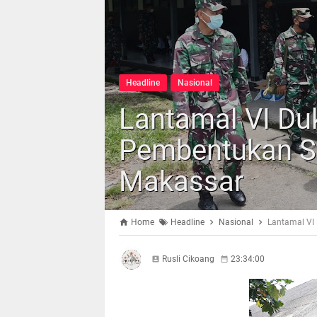
Headline
Nasional
Lantamal VI Du
Pembentukan Sat
Makassar
Home
Headline
Nasional
Lantamal VI
Rusli Cikoang
23:34:00