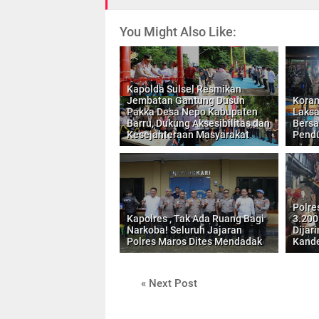
You Might Also Like:
Kapolda Sulsel Resmikan
Jembatan Gantung Dusun
Koram
Pakka Desa Nepo Kabupaten
Laksa
Barru, Dukung Aksesibilitas dan
Bers
Kesejahteraan Masyarakat
Pend
Polre
Kapolres , Tak Ada Ruang Bagi
3.200
Narkoba! Seluruh Jajaran
Dijar
Polres Maros Dites Mendadak
Kand
« Next Post