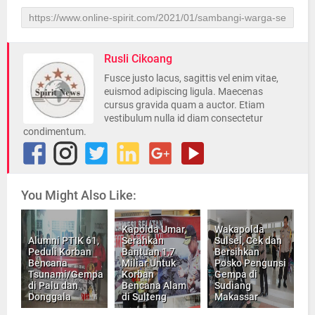
Rusli Cikoang
Fusce justo lacus, sagittis vel enim vitae,
euismod adipiscing ligula. Maecenas
cursus gravida quam a auctor. Etiam
vestibulum nulla id diam consectetur
condimentum.
You Might Also Like:
Kapolda Umar,
Wakapolda
Alumni PTIK 61,
Serahkan
Sulsel, Cek dan
Peduli Korban
Bantuan 1,7
Bersihkan
Bencana
Miliar Untuk
Posko Pengunsi
Tsunami/Gempa
Korban
Gempa di
di Palu dan
Bencana Alam
Sudiang
Donggala
di Sulteng
Makassar