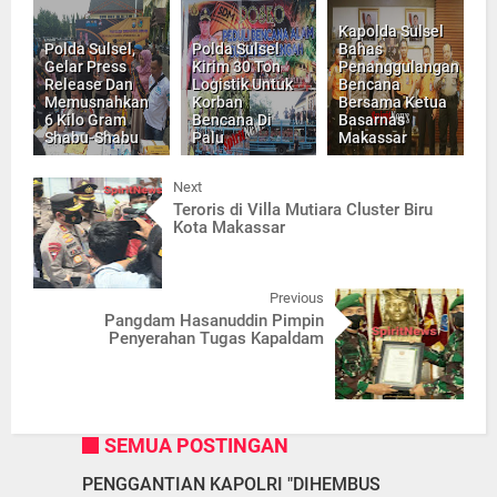
Kapolda Sulsel
Polda Sulsel,
Polda Sulsel
Bahas
Gelar Press
Kirim 30 Ton
Penanggulangan
Release Dan
Logistik Untuk
Bencana
Memusnahkan
Korban
Bersama Ketua
6 Kilo Gram
Bencana Di
Basarnas
Shabu-Shabu
Palu
Makassar
Next
Teroris di Villa Mutiara Cluster Biru
Kota Makassar
Previous
Pangdam Hasanuddin Pimpin
Penyerahan Tugas Kapaldam
SEMUA POSTINGAN
PENGGANTIAN KAPOLRI "DIHEMBUS