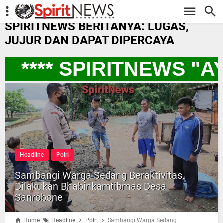
-->
SPIRITNEWS BERITANYA: LUGAS,
JUJUR DAN DAPAT DIPERCAYA
**** SPIRITNEWS "A
Headline
Polri
Sambangi Warga Sedang Beraktivitas,
Dilakukan Bhabinkamtibmas Desa
Sanrobone
Home
Headline
Polri
Sambangi Warga Sedang