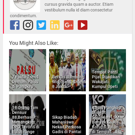
cursus gravida quam a auctor. Etiam
vestibulum nulla id diam consectetur
condimentum.
You Might Also Like:
Tempat Panti
7 Fakta Trend
Berkas Bambang
Pijat Dijadikan
Demam Palsu
Widjojanto,Diteliti
Wakajati
di Pangkep
8 Jaksa
Kumpul Upeti
14 Orang Tim
Kajari Pangkep
Densus
Disorot
88,Berhasil
Sikap Biadab
Sejumlah LSM
Menangkap
Mahasiswa
Banyak Kasus
DPO Teroris di
Nekad,Perkosa
Korupsi Jalan
Bulutironge
Gadis di Pantai
di Tempat