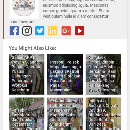
euismod adipiscing ligula. Maecenas
cursus gravida quam a auctor. Etiam
vestibulum nulla id diam consectetur
condimentum.
You Might Also Like:
Kapolsek
Galsel AKP I
Kapolsek
Wayan Suanda,
Personil Polsek
Galsel Pimpin
Pimpin Operasi
Mappakasunggu
Operasi Yustisi
Yustisi
Lakukan Patroli
Bersama Team
Gabungan
Malam Ciptakan
Gabungan TNI
Penerapan
Rasa Aman
dan Staf Desa
Protokol
Pada
Palalakang
Kesehata
Masyarakat
Kec. Galesong
Perkuat Sinergi
Inilah Aksi
Polri Bersama
Simpatik Cegah
Polsek
Insan Pers,
Covid-19,
Tamalanrea
Kapolda Sulsel
Bhabinkamtibmas
dan Tripika
Gelar
Desa Bentang
Kecamatan
Silaturahmi
Dan Desa
Gencar Operasi
Dengan
Kalebentang Bagi