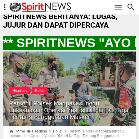
-->
SPIRITNEWS BERITANYA: LUGAS,
JUJUR DAN DAPAT DIPERCAYA
** SPIRITNEWS "AYO
Headline
Polisi
Personil Polsek Mappakasunggu
Laksanakan Operasi Yustisi Di Hari Ke Tiga
Tentang Penggunaan Masker
Home
Headline
Polisi
Personil Polsek Mappakasunggu
Laksanakan Operasi Yustisi Di Hari Ke Tiga Tentang Penggunaan