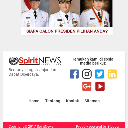
Temukan kami di sosial
media berikut:
Beritanya Lugas, Jujur dan
Dapat Dipercaya.
Home
Tentang
Kontak
Sitemap
Copyright ©
2017
SpiritNews
Proudly powered
by Blogger