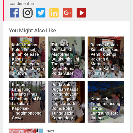
condimentum.
You Might Also Like:
Kabid Humas
Tahanan
Resmob Polda
Polda Sulsel,
Menikah Di
Sulsel Ringkus
Inilah Release
Mapolres
Pemilik Senpi
Kasus
Bulukumba, Ini
Rakitan di
Penganiayaan
Tanggapan
Maros, Ini
OrangTuaJompo
Kabid Humas
Pesan Kabid
di Gowa
Polda Sulsel
Humas
Kabid Humas
Pantau
Polda Sulsel :
Langsung
Dugaan Kasus
Hutang Pinus
Penganiayaan
Lembana, Ini Di
oleh Anggota
Kapolsek
Lakukan
Legislator di
Tinggimoncong
Kapolsek
Bone, Polisi
Temui
Tinggimoncong
Tunggu Izin
Langsung Tata
Gowa
Kemendagri
Jabbar
Next