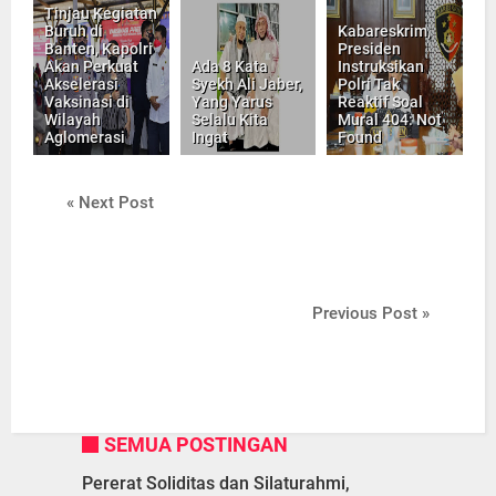
Tinjau Kegiatan
Buruh di
Kabareskrim,
Banten, Kapolri
Presiden
Akan Perkuat
Ada 8 Kata
Instruksikan
Akselerasi
Syekh Ali Jaber,
Polri Tak
Vaksinasi di
Yang Yarus
Reaktif Soal
Wilayah
Selalu Kita
Mural 404: Not
Aglomerasi
Ingat
Found
« Next Post
Previous Post »
SEMUA POSTINGAN
Pererat Soliditas dan Silaturahmi,