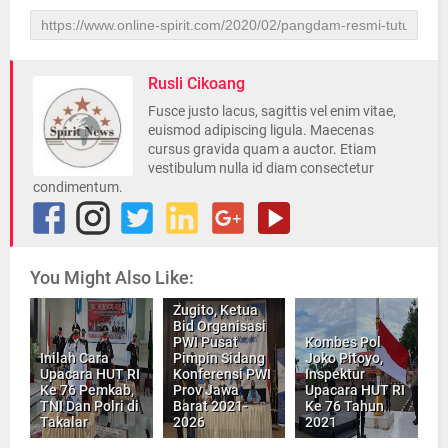
Rusli Cikoang
Fusce justo lacus, sagittis vel enim vitae,
euismod adipiscing ligula. Maecenas
cursus gravida quam a auctor. Etiam
vestibulum nulla id diam consectetur
condimentum.
You Might Also Like:
Zugito, Ketua
Bid Organisasi
PWI Pusat
Kombes Pol
Inilah Cara
Pimpin Sidang
Joko Pitoyo,
Upacara HUT RI
Konferensi PWI
Inspektur
Ke 76 Pemkab,
Prov Jawa
Upacara HUT RI
TNI Dan Polri di
Barat 2021-
Ke 76 Tahun
Takalar
2026
2021