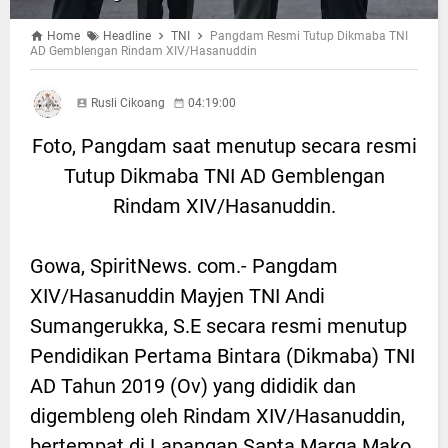
Home
Headline
TNI
Pangdam Resmi Tutup Dikmaba TNI
AD Gemblengan Rindam XIV/Hasanuddin
Rusli Cikoang
04:19:00
Foto, Pangdam saat menutup secara resmi
Tutup Dikmaba TNI AD Gemblengan
Rindam XIV/Hasanuddin.
Gowa, SpiritNews. com.- Pangdam
XIV/Hasanuddin Mayjen TNI Andi
Sumangerukka, S.E secara resmi menutup
Pendidikan Pertama Bintara (Dikmaba) TNI
AD Tahun 2019 (Ov) yang dididik dan
digembleng oleh Rindam XIV/Hasanuddin,
bertempat di Lapangan Sapta Marga Mako