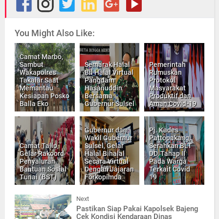
You Might Also Like:
Camat Marbo,
Sambut
Semarak Halal
Pemerintah
Wakapolres
Bil Halal Virtual
Rumuskan
Takalar Saat
Pangdam
Protokol
Memantau
Hasanuddin
Masyarakat
Kesiapan Posko
Bersama
Produktif dan
Balla Eko
Gubernur Sulsel
Aman Covid-19
Gubernur dan
Pj. Kades
Wakil Gubernur
Pattopakang,
Camat Tallo,
Sulsel, Gelar
Serahkan BLT
Gelar Rakoord
Halal Bihalal
DD, Tahap II
Penyaluran
Secara Virtual
Pada Warga
Bantuan Sosial
Dengan Jajaran
Terkait Covid
Tunai (BST)
Forkopimda
19
Next
Pastikan Siap Pakai Kapolsek Bajeng
Cek Kondisi Kendaraan Dinas