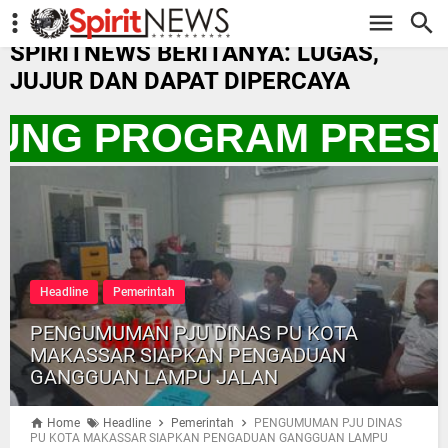
-->
SPIRITNEWS BERITANYA: LUGAS,
JUJUR DAN DAPAT DIPERCAYA
KUNG PROGRAM PRESI
Headline
Pemerintah
PENGUMUMAN PJU DINAS PU KOTA
MAKASSAR SIAPKAN PENGADUAN
GANGGUAN LAMPU JALAN
Home
Headline
Pemerintah
PENGUMUMAN PJU DINAS
PU KOTA MAKASSAR SIAPKAN PENGADUAN GANGGUAN LAMPU