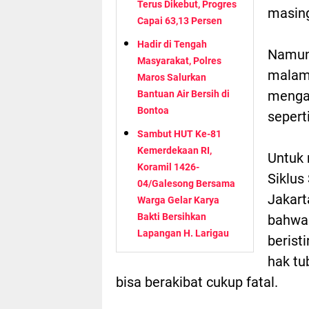
Terus Dikebut, Progres
masin
Capai 63,13 Persen
Hadir di Tengah
Namun 
Masyarakat, Polres
malam 
Maros Salurkan
mengan
Bantuan Air Bersih di
Bontoa
sepert
Sambut HUT Ke-81
Kemerdekaan RI,
Untuk 
Koramil 1426-
Siklus
04/Galesong Bersama
Jakart
Warga Gelar Karya
Bakti Bersihkan
bahwa
Lapangan H. Larigau
beristi
hak tu
bisa berakibat cukup fatal.