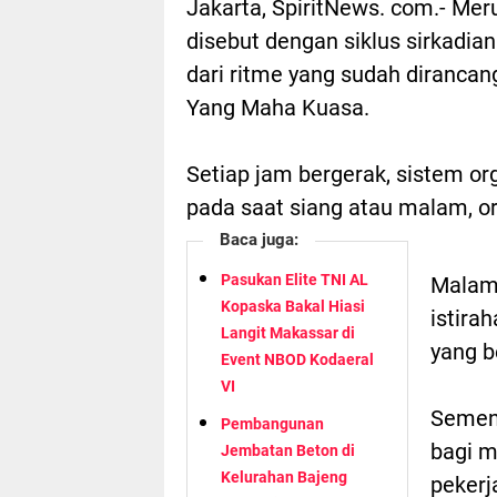
Jakarta, SpiritNews. com.- Meru
disebut dengan siklus sirkadian
dari ritme yang sudah diranca
Yang Maha Kuasa.
Setiap jam bergerak, sistem or
pada saat siang atau malam, or
Baca juga:
Pasukan Elite TNI AL
Malam 
Kopaska Bakal Hiasi
istira
Langit Makassar di
yang b
Event NBOD Kodaeral
VI
Sement
Pembangunan
bagi m
Jembatan Beton di
Kelurahan Bajeng
pekerj