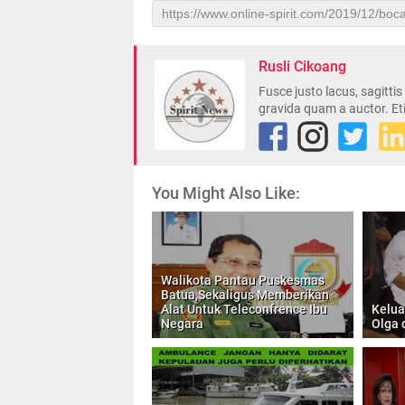
Rusli Cikoang
Fusce justo lacus, sagitti
gravida quam a auctor. Et
You Might Also Like:
Walikota Pantau Puskesmas
Batua,Sekaligus Memberikan
Alat Untuk Teleconfrence Ibu
Kelua
Negara
Olga 