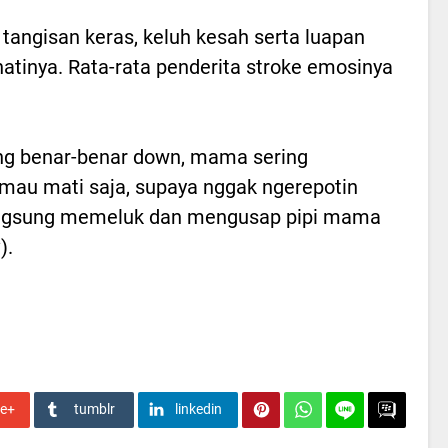
tangisan keras, keluh kesah serta luapan
hatinya. Rata-rata penderita stroke emosinya
ng benar-benar down, mama sering
mau mati saja, supaya nggak ngerepotin
 langsung memeluk dan mengusap pipi mama
).
le+
tumblr
linkedin