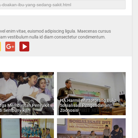
s vel enim vitae, euismod adipiscing ligula. Maecenas cursus
iam vestibulum nulla id diam consectetur condimentum.
HA.Harmil Mattororang Buka
rga Membantah,Penyakit
Sosialisasi Pengendalian
di Sembunyikan
Zoonosis