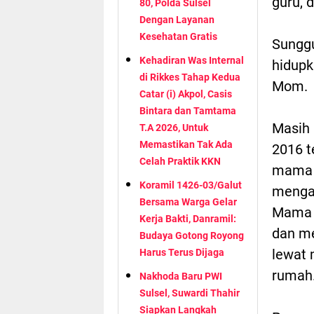
guru, d
80, Polda Sulsel
Dengan Layanan
Kesehatan Gratis
Sunggu
Kehadiran Was Internal
hidupk
di Rikkes Tahap Kedua
Mom.
Catar (i) Akpol, Casis
Bintara dan Tamtama
Masih 
T.A 2026, Untuk
Memastikan Tak Ada
2016 t
Celah Praktik KKN
mama t
Koramil 1426-03/Galut
mengak
Bersama Warga Gelar
Mama d
Kerja Bakti, Danramil:
dan me
Budaya Gotong Royong
lewat 
Harus Terus Dijaga
rumah
Nakhoda Baru PWI
Sulsel, Suwardi Thahir
Siapkan Langkah