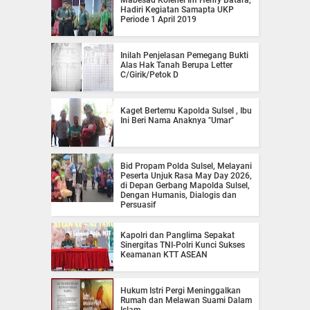
Mabesad Kolenel Inf Henry Batara,
Hadiri Kegiatan Samapta UKP
Periode 1 April 2019
Inilah Penjelasan Pemegang Bukti
Alas Hak Tanah Berupa Letter
C/Girik/Petok D
Kaget Bertemu Kapolda Sulsel , Ibu
Ini Beri Nama Anaknya "Umar"
Bid Propam Polda Sulsel, Melayani
Peserta Unjuk Rasa May Day 2026,
di Depan Gerbang Mapolda Sulsel,
Dengan Humanis, Dialogis dan
Persuasif
Kapolri dan Panglima Sepakat
Sinergitas TNI-Polri Kunci Sukses
Keamanan KTT ASEAN
Hukum Istri Pergi Meninggalkan
Rumah dan Melawan Suami Dalam