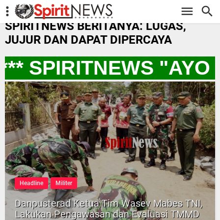
-->
SPIRITNEWS BERITANYA: LUGAS,
JUJUR DAN DAPAT DIPERCAYA
** SPIRITNEWS "AYO
Headline
Militer
Danpusterad Ketua Tim Wasev Mabes TNI,
Lakukan Pengawasan dan Evaluasi TMMD