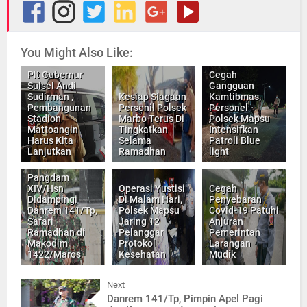
You Might Also Like:
Plt Gubernur
Cegah
Sulsel Andi
Gangguan
Sudirman ,
Kesiap Siagaan
Kamtibmas,
Pembangunan
Personil Polsek
Personel
Stadion
Marbo Terus Di
Polsek Mapsu
Mattoangin
Tingkatkan
Intensifkan
Harus Kita
Selama
Patroli Blue
Lanjutkan
Ramadhan
light
Pangdam
XIV/Hsn
Operasi Yustisi
Cegah
Didampingi
Di Malam Hari,
Penyebaran
Danrem 141/Tp,
Polsek Mapsu
Covid-19 Patuhi
Safari
Jaring 12
Anjuran
Ramadhan di
Pelanggar
Pemerintah
Makodim
Protokol
Larangan
1422/Maros
Kesehatan
Mudik
Next
Danrem 141/Tp, Pimpin Apel Pagi