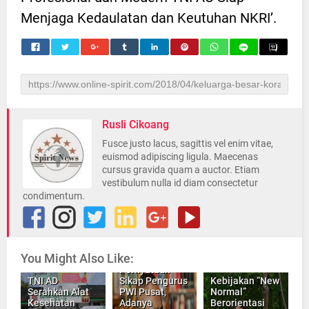
Menjaga Kedaulatan dan Keutuhan NKRI’.
Rusli Cikoang
Fusce justo lacus, sagittis vel enim vitae,
euismod adipiscing ligula. Maecenas
cursus gravida quam a auctor. Etiam
vestibulum nulla id diam consectetur
condimentum.
You Might Also Like:
Inilah
Pernyataan
TNI AD
Sikap Pengurus
Kebijakan “New
Serahkan Alat
PWI Pusat,
Normal”
Kesehatan
Adanya
Berorientasi