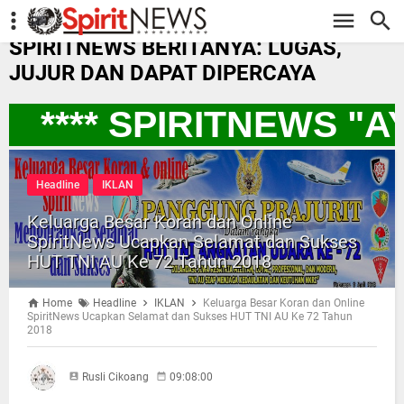
-->
SPIRITNEWS BERITANYA: LUGAS,
JUJUR DAN DAPAT DIPERCAYA
**** SPIRITNEWS "
Headline
IKLAN
Keluarga Besar Koran dan Online
SpiritNews Ucapkan Selamat dan Sukses
HUT TNI AU Ke 72 Tahun 2018
Home
Headline
IKLAN
Keluarga Besar Koran dan Online
SpiritNews Ucapkan Selamat dan Sukses HUT TNI AU Ke 72 Tahun
2018
Rusli Cikoang
09:08:00