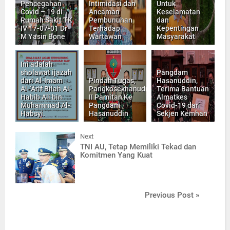
Pencegahan
Intimidasi dan
Untuk
Covid – 19 di
Ancaman
Keselamatan
Rumah Sakit TK
Pembunuhan
dan
IV 17-07-01 Dr
Terhadap
Kepentingan
M Yasin Bone
Wartawan
Masyarakat
Ini adalah
sholawat ijazah
Pangdam
dari Al-Imam
Pindah Tugas,
Hasanuddin,
Al-‘Arif Bilah Al-
Pangkosekhanudnas
Terima Bantuan
Habib Ali bin
II Pamitan Ke
Almatkes
Muhammad Al-
Pangdam
Covid-19 dari
Habsyi.
Hasanuddin
Sekjen Kemhan
Next
TNI AU, Tetap Memiliki Tekad dan
Komitmen Yang Kuat
Previous Post »