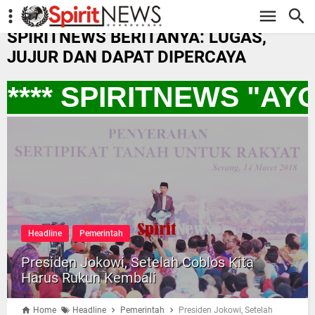
-->
SPIRITNEWS BERITANYA: LUGAS,
JUJUR DAN DAPAT DIPERCAYA
*** SPIRITNEWS "AY
Headline
Pemerintah
Presiden Jokowi, Setelah Coblos Kita
Harus Rukun Kembali
Home
Headline
Pemerintah
Presiden Jokowi, Setelah