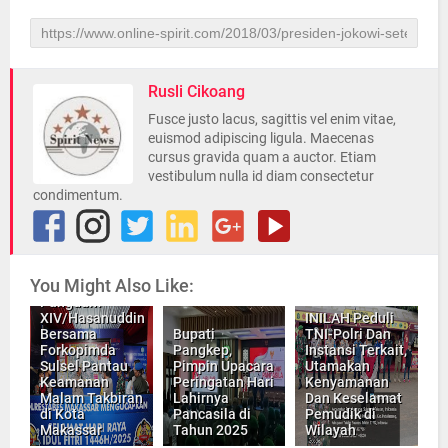
Rusli Cikoang
Fusce justo lacus, sagittis vel enim vitae,
euismod adipiscing ligula. Maecenas
cursus gravida quam a auctor. Etiam
vestibulum nulla id diam consectetur
condimentum.
You Might Also Like:
Pangdam
XIV/Hasanuddin
INILAH Peduli
Bersama
Bupati
TNI-Polri Dan
Forkopimda
Pangkep,
Instansi Terkait,
Sulsel Pantau
Pimpin Upacara
Utamakan
Keamanan
Peringatan Hari
Kenyamanan
Gubernur
Malam Takbiran
Lahirnya
Dan Keselamat
Sulawesi
di Kota
Pancasila di
Pemudik di
Selatan,
Rangkaian
Makassar
Tahun 2025
Wilayah
Menyambut
Semarak HUT