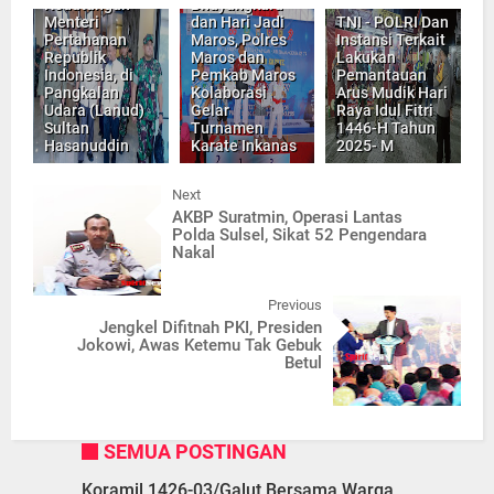
Kedatangan
Bhayangkara
Menteri
dan Hari Jadi
TNI - POLRI Dan
Pertahanan
Maros, Polres
Instansi Terkait
Republik
Maros dan
Lakukan
Indonesia, di
Pemkab Maros
Pemantauan
Pangkalan
Kolaborasi
Arus Mudik Hari
Udara (Lanud)
Gelar
Raya Idul Fitri
Sultan
Turnamen
1446-H Tahun
Hasanuddin
Karate Inkanas
2025- M
Next
AKBP Suratmin, Operasi Lantas
Polda Sulsel, Sikat 52 Pengendara
Nakal
Previous
Jengkel Difitnah PKI, Presiden
Jokowi, Awas Ketemu Tak Gebuk
Betul
SEMUA POSTINGAN
Koramil 1426-03/Galut Bersama Warga