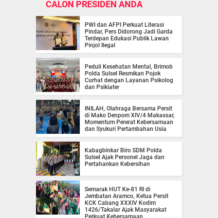
CALON PRESIDEN ANDA
PWI dan AFPI Perkuat Literasi
Pindar, Pers Didorong Jadi Garda
Terdepan Edukasi Publik Lawan
Pinjol Ilegal
Peduli Kesehatan Mental, Brimob
Polda Sulsel Resmikan Pojok
Curhat dengan Layanan Psikolog
dan Psikiater
INILAH, Olahraga Bersama Persit
di Mako Denpom XIV/4 Makassar,
Momentum Pererat Kebersamaan
dan Syukuri Pertambahan Usia
Kabagbinkar Biro SDM Polda
Sulsel Ajak Personel Jaga dan
Pertahankan Kebersihan
Semarak HUT Ke-81 RI di
Jembatan Aramco, Ketua Persit
KCK Cabang XXXIV Kodim
1426/Takalar Ajak Masyarakat
Perkuat Kebersamaan