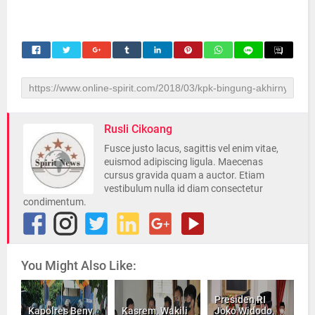
Rusli Cikoang
Fusce justo lacus, sagittis vel enim vitae,
euismod adipiscing ligula. Maecenas
cursus gravida quam a auctor. Etiam
vestibulum nulla id diam consectetur
condimentum.
You Might Also Like:
Presiden RI
Kapolres Beny,
Kasrem, Wakili
Joko Widodo,