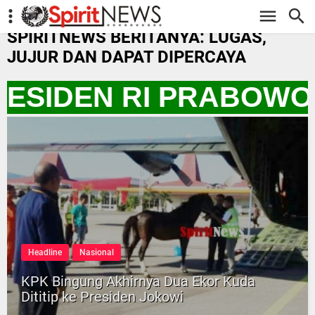
-->
SPIRITNEWS BERITANYA: LUGAS,
JUJUR DAN DAPAT DIPERCAYA
ESIDEN RI PRABOWO 
Headline
Nasional
KPK Bingung Akhirnya Dua Ekor Kuda
Dititip ke Presiden Jokowi