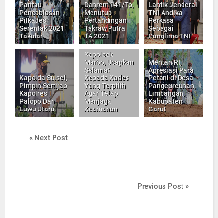
Pantau
Danrem 141/Tp,
Lantik Jenderal
Pencoblosan
Menutup
TNI Andika
Pilkades
Pertandingan
Perkasa
Serentak 2021
Takraw Putra
Sebagai
Takalar
TA 2021
Panglima TNI
Kapolsek
Marbo, Ucapkan
Mentan RI,
Selamat
Apresiasi Para
Kapolda Sulsel,
Kepada Kades
Petani di Desa
Pimpin Sertijab
Yang Terpilih
Pangeureunan,
Kapolres
Agar Tetap
Limbangan,
Palopo Dan
Menjaga
Kabupaten
Luwu Utara
Keamanan
Garut
« Next Post
Previous Post »