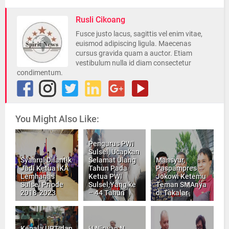
Rusli Cikoang
Fusce justo lacus, sagittis vel enim vitae,
euismod adipiscing ligula. Maecenas
cursus gravida quam a auctor. Etiam
vestibulum nulla id diam consectetur
condimentum.
You Might Also Like:
Pengurus PWI
Sulsel, Ucapkan
Syahrul Dilantik
Selamat Ulang
Mansyur,
Jadi Ketua IKA
Tahun Pada
Paspampres
Lemhanas
Ketua PWI
Jokowi Ketemu
Sulsel Priode
Sulsel,Yang ke
Teman SMAnya
2018-2023
– 44 Tahun
di Takalar
Kepala UPT dan
H Nirwan N,