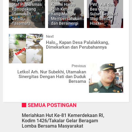
Staf Puskesmas
Kahmi Harus
PWI - AJI dan
Pattopakang
Pilih Ketua
Bea Cukai
Utamakan
Yang Mampu
Sulsel Sepakat
Gema
Mempersatukan
Stop Berita
Tasamara
dan Bersinergi
Hoax
Next
Halo,,, Kapan Desa Palalakkang,
Dimekarkan dan Perubahannya
Previous
Letkol Arh. Nur Subekhi, Utamakan
Sinergitas Dengan Hati dan Duduk
Bersama
SEMUA POSTINGAN
Meriahkan Hut Ke-81 Kemerdekaan RI,
Kodim 1426/Takalar Gelar Beragam
Lomba Bersama Masyarakat