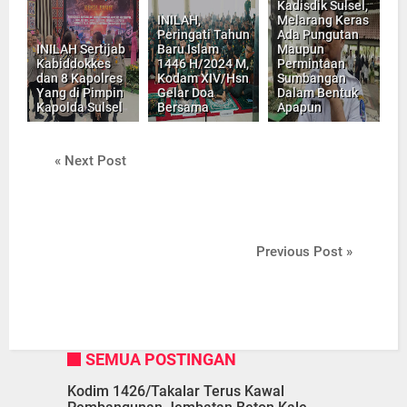
Kadisdik Sulsel,
INILAH,
Melarang Keras
Peringati Tahun
Ada Pungutan
INILAH Sertijab
Baru Islam
Maupun
Kabiddokkes
1446 H/2024 M,
Permintaan
dan 8 Kapolres
Kodam XIV/Hsn
Sumbangan
Yang di Pimpin
Gelar Doa
Dalam Bentuk
Kapolda Sulsel
Bersama
Apapun
« Next Post
Previous Post »
SEMUA POSTINGAN
Kodim 1426/Takalar Terus Kawal