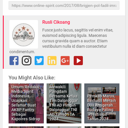
Rusli Cikoang
Fusce justo lacus, sagittis vel enim vitae,
euismod adipiscing ligula. Maecenas
cursus gravida quam a auctor. Etiam
vestibulum nulla id diam consectetur
condimentum.
You Might Also Like:
Kasdam
Pimpinan
XIV/Hsn
Umum/Redaksi
Mewakili
Media Spirit
Pangdam
Indonesia,
Bersama Ketua
Pemkab Maros,
Ucapkan
Tim Dalproggar
Berhasil Meraih
Selamat Buat
TNI AD Pimpin
Dua Anugerah
AKBP Fantry
Dalproggar TNI
Budaya Paling
Sebagai
AD Tahap I TA
“Prestisius”
Kapolres Sidrap
2024
Tahun 2024