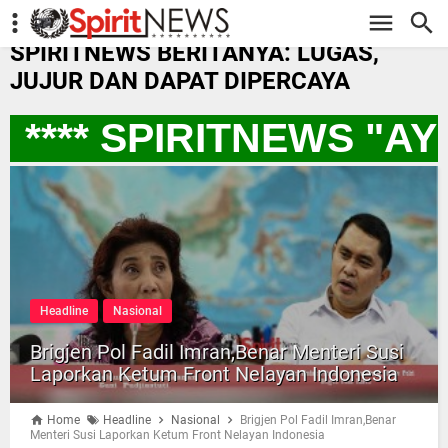
-->
SPIRITNEWS BERITANYA: LUGAS,
JUJUR DAN DAPAT DIPERCAYA
**** SPIRITNEWS "A
Headline
Nasional
Brigjen Pol Fadil Imran,Benar Menteri Susi
Laporkan Ketum Front Nelayan Indonesia
Home
Headline
Nasional
Brigjen Pol Fadil Imran,Benar
Menteri Susi Laporkan Ketum Front Nelayan Indonesia