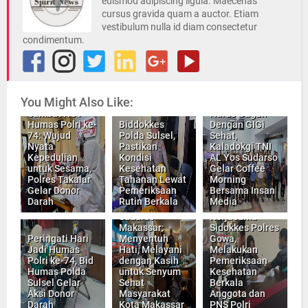
euismod adipiscing ligula. Maecenas
cursus gravida quam a auctor. Etiam
vestibulum nulla id diam consectetur
condimentum.
You Might Also Like:
Awak Media
Sambut HUT
Harus Gagah
Humas Polri ke-
Biddokkes
Dengan GIGi
74: Wujud
Polda Sulsel,
Sehat,
Nyata
Pastikan
Kaladokgi TNI
Kepedulian
Kondisi
AL Yos Sudarso
untuk Sesama,
Kesehatan
Gelar Coffee
Polres Takalar
Tahanan Lewat
Morning
Klinik Mobil
Tim Medis
Gelar Donor
Pemeriksaan
Bersama Insan
RSGM Ladokgi
Biddokkes
Darah
Rutin Berkala
Media
TNI AL Yos
Polda Sulsel,
Sudarso
Kerjasama
Makassar:
Sidokkes Polres
Peringati Hari
Menyentuh
Gowa,
Jadi Humas
Hati, Melayani
Melakukan
Polri ke-74, Bid
dengan Kasih
Pemeriksaan
Humas Polda
untuk Senyum
Kesehatan
Sulsel Gelar
Sehat
Berkala
Aksi Donor
Masyarakat
Anggota dan
Darah
Kota Makassar
PNS Polri