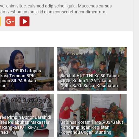
s vel enim vitae, euismod adipiscing ligula. Maecenas cursus
iam vestibulum nulla id diam consectetur condimentum.
jemen RSUD Latopas
fikasi Temuan BPK:
Sambut HUT TNI Ke 80 Tahun
unan SILPA Bukan
2025, Kodim 1426 Takalar
ian
Gelar Bakti Sosial Kesehatan
res Pimpin Donor Darah di
res Pelabuhan Makassar
Babinsa Koramil 1426-03/Galut
 Rangka HUT ke-77
Pendampingan Kegiatan
n RI
Posyandu Cegah Stunting