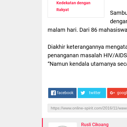
Kedekatan dengan
Rakyat
Sambu
dengan
malam hari. Dari 86 mahasiswa y
Diakhir keterangannya mengat
penanganan masalah HIV/AIDS 
“Namun kendala utamanya secar
facebook
twitter
goog
Rusli Cikoang