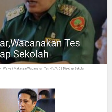
ar,Wacanakan Tes
iap Sekolah
Wawali Makassar,Wacanakan Tes HIV/AIDS Disetiap Sekolah