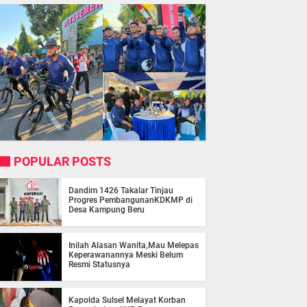
POPULAR POSTS
Dandim 1426 Takalar Tinjau
Progres PembangunanKDKMP di
Desa Kampung Beru
Inilah Alasan Wanita,Mau Melepas
Keperawanannya Meski Belum
Resmi Statusnya
Kapolda Sulsel Melayat Korban