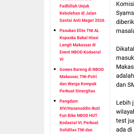
Komisi
Fadhillah Unjuk
Syamsu
Kebolehan di Jalan
Santai Anti Mager 2026
diberi
masala
Pasukan Elite TNI AL
Kopaska Bakal Hiasi
Langit Makassar di
Dikat
Event NBOD Kodaeral
masuk 
VI
Makass
Gowes Bareng di NBOD
adalah
Makassar, TNI-Polri
dan S
dan Warga Kompak
Perkuat Sinergitas
Pangdam
Lebih 
XIV/Hasanuddin Ikuti
wilaya
Fun Bike NBOD HUT
test j
Kodaeral VI, Perkuat
ada di
Soliditas TNI dan