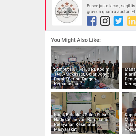
Fusce justo lacus, sagitti
gravida quam a auctor. Et
You Might Also Like:
Sambut HUT ke-80 RI, Kodim
Mana
1408/Makassar, Gelar Donor
Klari
Darah "Seribu Tangan
Penur
Kemanusiaan"
Kerug
Klinik Biddokes Polda Sulsel
Kapol
Hadirkan Inovasi Baru dalam
Mapol
Pelayanan Kesehatan
Dalam
Masyarakat
Polwa