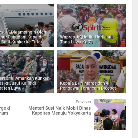
s-JK,Didampingin Oleh
nur,Pangdam,Kapolda
Wapres JK,Hadiri Hari Jadi
l,Saat Kunker ke Tator
Tana Luwu Ke 71
ersonel Amankan Kunker
s RI Jusuf Kalla di
Kepala BPN Maros dan 4
paten Luwu
Pengawai Terancam Dicopot
Previous
rgoki
Menteri Susi NaIk Mobil Dinas
knum
Kapolres Menuju Yokyakarta