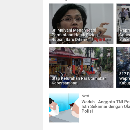
Sri Mulyani Menanggapi
Wapre
Permintaan Habib Rizieq
Guber
Rupiah Baru Ditarik
Sulse
317 P
Stap Kelurahan Pai Utamakan
Wapre
Kebersamaan
Kabu
Next
Waduh...Anggota TNI Pe
Istri Sekamar dengan O
Polisi