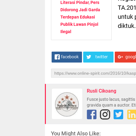
Literasi Pindar, Pers
TA.201
Didorong Jadi Garda
untuk 
Terdepan Edukasi
Publik Lawan Pinjol
diktuk
Ilegal
facebook
twitter
goog
Rusli Cikoang
Fusce justo lacus, sagitti
gravida quam a auctor. Et
You Might Also Like: