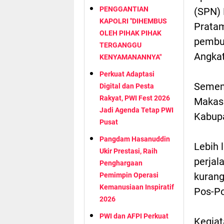
PENGGANTIAN
(SPN) 
KAPOLRI "DIHEMBUS
Prata
OLEH PIHAK PIHAK
pembuk
TERGANGGU
Angkat
KENYAMANANNYA"
Perkuat Adaptasi
Sement
Digital dan Pesta
Rakyat, PWI Fest 2026
Makass
Jadi Agenda Tetap PWI
Kabupa
Pusat
Pangdam Hasanuddin
Lebih 
Ukir Prestasi, Raih
perjal
Penghargaan
kurang
Pemimpin Operasi
Kemanusiaan Inspiratif
Pos-Po
2026
PWI dan AFPI Perkuat
Kegiat