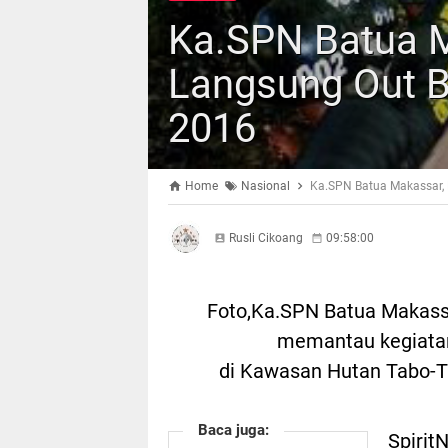
Ka.SPN Batua M
Langsung Out B
2016
Home
Nasional
Ka.SPN Batua Makassar, 
Rusli Cikoang
09:58:00
Foto,Ka.SPN Batua Makass
memantau kegiatan
di Kawasan Hutan Tabo-T
Baca juga:
Spirit