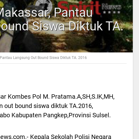
akassar, Pantau
ound Siswa Diktuk TA.
Pantau Langsung Out Bound Siswa Diktuk TA. 2016
ar Kombes Pol M. Pratama.A,SH,S.IK,MH,
 out bound siswa diktuk TA.2016,
abo Kabupaten Pangkep,Provinsi Sulsel.
News.com.- Kepala Sekolah Polisi Negara