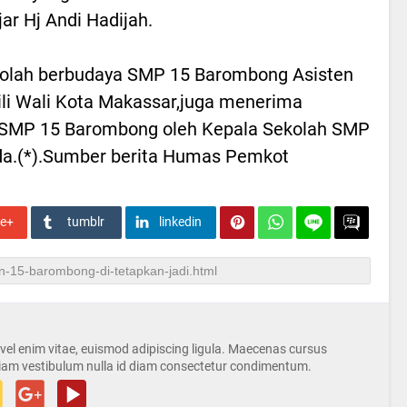
r Hj Andi Hadijah.
olah berbudaya SMP 15 Barombong Asisten
ili Wali Kota Makassar,juga menerima
tif SMP 15 Barombong oleh Kepala Sekolah SMP
a.(*).Sumber berita Humas Pemkot
le+
tumblr
linkedin
s vel enim vitae, euismod adipiscing ligula. Maecenas cursus
iam vestibulum nulla id diam consectetur condimentum.