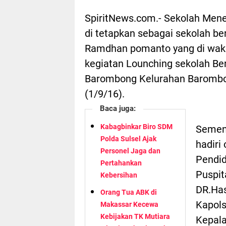
SpiritNews.com.- Sekolah Men
di tetapkan sebagai sekolah b
Ramdhan pomanto yang di wakili
kegiatan Lounching sekolah B
Barombong Kelurahan Baromb
(1/9/16).
Baca juga:
Kabagbinkar Biro SDM
Sement
Polda Sulsel Ajak
hadiri
Personel Jaga dan
Pendid
Pertahankan
Puspit
Kebersihan
DR.Has
Orang Tua ABK di
Kapols
Makassar Kecewa
Kebijakan TK Mutiara
Kepala