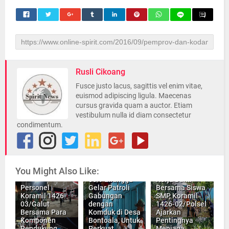
Rusli Cikoang
Fusce justo lacus, sagittis vel enim vitae,
euismod adipiscing ligula. Maecenas
cursus gravida quam a auctor. Etiam
vestibulum nulla id diam consectetur
condimentum.
You Might Also Like:
Koramil
05/Pallangga
Kerja Bakti
Personel
Gelar Patroli
Bersama Siswa
Koramil 1426-
Gabungan
SMP, Koramil
03/Galut
dengan
1426-02/Polsel
Bersama Para
Komduk di Desa
Ajarkan
Komponen
Bontoala, Untuk
Pentingnya
Pendukung
Perkuat
Menjaga