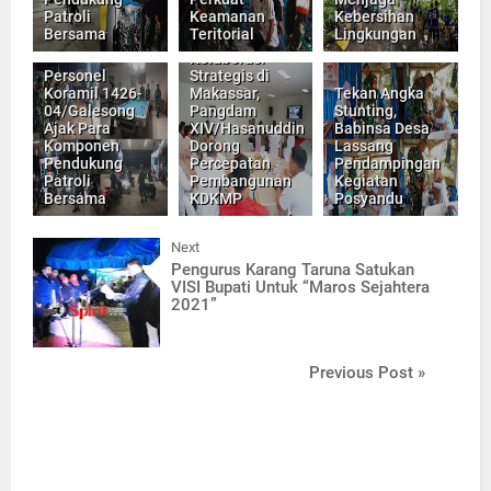
Patroli
Keamanan
Kebersihan
Bersama
Teritorial
Lingkungan
Kolaborasi
Personel
Strategis di
Koramil 1426-
Makassar,
Tekan Angka
04/Galesong
Pangdam
Stunting,
Ajak Para
XIV/Hasanuddin
Babinsa Desa
Komponen
Dorong
Lassang
Pendukung
Percepatan
Pendampingan
Patroli
Pembangunan
Kegiatan
Bersama
KDKMP
Posyandu
Next
Pengurus Karang Taruna Satukan
VISI Bupati Untuk “Maros Sejahtera
2021”
Previous Post »