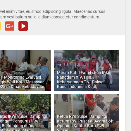
s vel enim vitae, euismod adipiscing ligula. Maecenas cursus
iam vestibulum nulla id diam consectetur condimentum.
Merah Putih Family Fun Bike,
H, Monitoring Evaluasi
Pangdam XIV/Hsn,
egis Wali Kota Makassar
Kebersamaan TNI-Rakyat
023 di Dinas Kebudayaan
Kunci Indonesia Kuat
rus IKWI Sulsel Dampingi
Ketua PWI Sulsel Dampingi
ongan Pengurus IKWI
Ketum PWI Pusat di Acara Soft
, Berkunjung di Dua
Opening Kantor Baru PWI
t Wisata di Maros
Sulsel