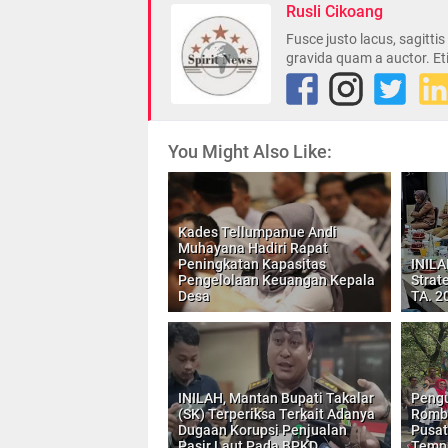
Rusli Cikoang
Fusce justo lacus, sagitti
gravida quam a auctor. Et
You Might Also Like:
Kades Tellumpanue Andi
Muhayana Hadiri Rapat
Peningkatan Kapasitas
INILA
Pengelolaan Keuangan Kepala
Strat
Desa
TA. 2
INILAH, Mantan Bupati Takalar
Pengu
(SK) Terperiksa Terkait Adanya
Romb
Dugaan Korupsi Penjualan
Pusat
Pasir Laut Pada BPKD
Tempa