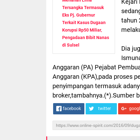
Kejari
Tersangka Termasuk
sedang
Eks Pj. Gubernur
tahun 
Terkait Kasus Dugaan
melak
Korupsi Rp50 Miliar,
Pengadaan Bibit Nanas
di Sulsel
Dia ju
Ismuna
Anggaran (PA) Pejabat Pembu
Anggaran (KPA),pada proses pe
penyimpangan termasuk adanya
broker,tambahnya.(*).Sumber b
facebook
twitter
goog