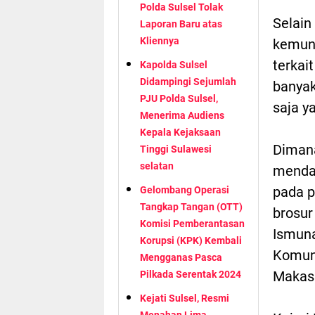
Polda Sulsel Tolak
Selain
Laporan Baru atas
Kliennya
kemung
terkai
Kapolda Sulsel
Didampingi Sejumlah
banyak
PJU Polda Sulsel,
saja y
Menerima Audiens
Kepala Kejaksaan
Dimana
Tinggi Sulawesi
selatan
menda
pada p
Gelombang Operasi
Tangkap Tangan (OTT)
brosur
Komisi Pemberantasan
Ismuna
Korupsi (KPK) Kembali
Komuni
Mengganas Pasca
Makas
Pilkada Serentak 2024
Kejati Sulsel, Resmi
Menahan Lima