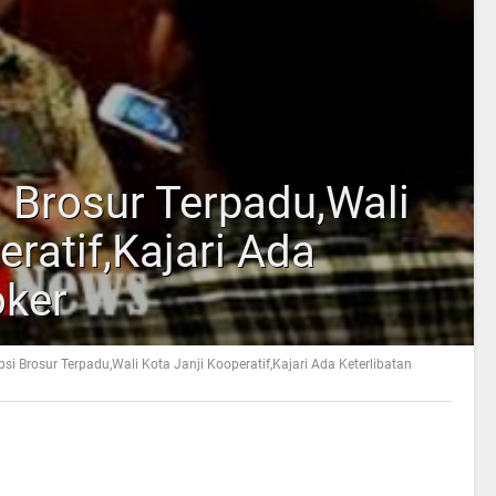
 Brosur Terpadu,Wali
eratif,Kajari Ada
oker
i Brosur Terpadu,Wali Kota Janji Kooperatif,Kajari Ada Keterlibatan