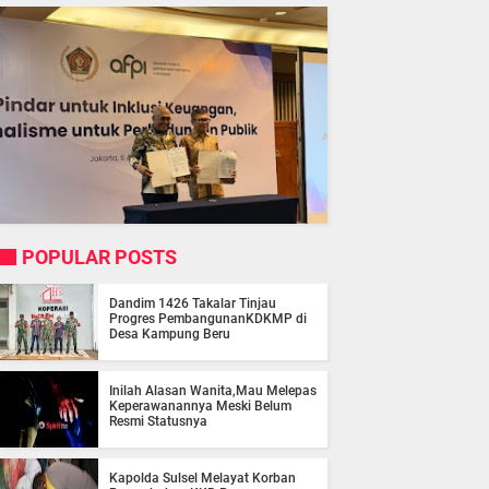
POPULAR POSTS
Dandim 1426 Takalar Tinjau
Progres PembangunanKDKMP di
Desa Kampung Beru
Inilah Alasan Wanita,Mau Melepas
Keperawanannya Meski Belum
Resmi Statusnya
Kapolda Sulsel Melayat Korban