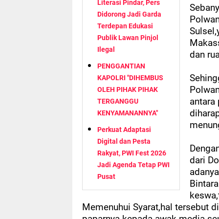
Literasi Pindar, Pers
Sebany
Didorong Jadi Garda
Polwan
Terdepan Edukasi
Sulsel
Publik Lawan Pinjol
Makass
Ilegal
dan ru
PENGGANTIAN
Sehing
KAPOLRI "DIHEMBUS
Polwan
OLEH PIHAK PIHAK
antara 
TERGANGGU
dihara
KENYAMANANNYA"
menung
Perkuat Adaptasi
Digital dan Pesta
Dengan
Rakyat, PWI Fest 2026
dari D
Jadi Agenda Tetap PWI
adanya
Pusat
Bintar
keswa,
Memenuhui Syarat,hal tersebut 