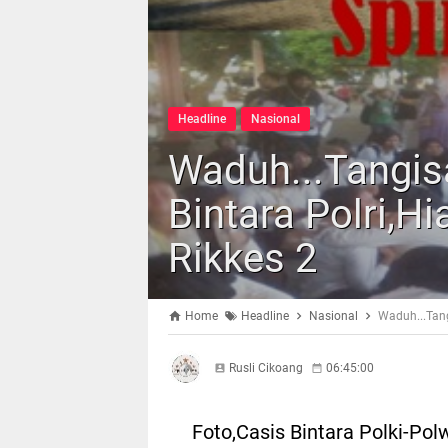
Headline
Nasional
Waduh...Tangis
Bintara Polri,
Rikkes 2
Home
Headline
Nasional
Waduh...Tang
Rusli Cikoang
06:45:00
Foto,Casis Bintara Polki-Po