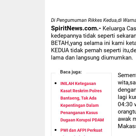
Di Pengumuman Rikkes Kedua,di Warna
SpiritNews.com.-
Keluarga Cas
kedepannya tidak seperti sekara
BETAH,yang selama ini kami keta
KEDUA tidak pernah seperti itu,d
lama dan langsung diumumkan.
Baca juga:
Sement
wita,s
INILAH Ketegasan
dengan 
Kasat Reskrim Polres
lagi k
Bantaeng, Tak Ada
04:30 w
Kepentingan Dalam
orangt
Penanganan Kasus
awak m
Dugaan Korupsi PDAM
Makass
PWI dan AFPI Perkuat