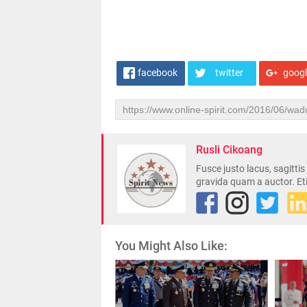
facebook
twitter
goog
Rusli Cikoang
Fusce justo lacus, sagitti
gravida quam a auctor. Et
You Might Also Like: