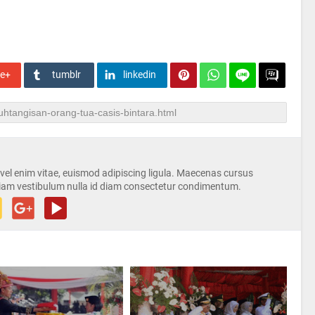
le+
tumblr
linkedin
s vel enim vitae, euismod adipiscing ligula. Maecenas cursus
iam vestibulum nulla id diam consectetur condimentum.