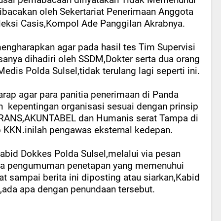
usai pemabacaan dinyatakan Tidak Memenuhui
ibacakan oleh Sekertariat Penerimaan Anggota
leksi Casis,Kompol Ade Panggilan Akrabnya.
engharapkan agar pada hasil tes Tim Supervisi
sanya dihadiri oleh SSDM,Dokter serta dua orang
is Polda Sulsel,tidak terulang lagi seperti ini.
rap agar para panitia penerimaan di Panda
n
kepentingan organisasi sesuai dengan prinsip
RANS,AKUNTABEL dan Humanis serat Tampa di
 KKN.inilah pengawas eksternal kedepan.
bid Dokkes Polda Sulsel,melalui via pesan
anya pengumuman penetapan yang memenuhui
t sampai berita ini diposting atau siarkan,Kabid
ada apa dengan penundaan tersebut.