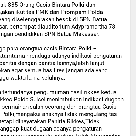
ak 885 Orang Casis Bintara Polki dan
,akan ikut tes PMK dari Prompam Polda
,yang diselenggarakan besok di SPN Batua
ar, bertempat diauditorium Adypramartha 78
angan pendidikan SPN Batua Makassar.
ga para orangtua casis Bintara Polki –
,tamtama menduga adanya indikasi pengaturan
panitia dengan panitia lainnya,lebih lanjut
pkan agar semua hasil tes jangan ada yang
gu waktu lama keluhnya.
 tertundanya pengumuman hasil rikkes kedua
okkes Polda Sulsel,menimbulkan Indikasi dugaan
 permainan,salah seorang dari orangtua Casis
a Polki,mengakui anaknya tidak mengulang tes
tetapi dinayatakan Panitia Rikkes,Tidak
dianggap kuat dugaan adanya pengaturan