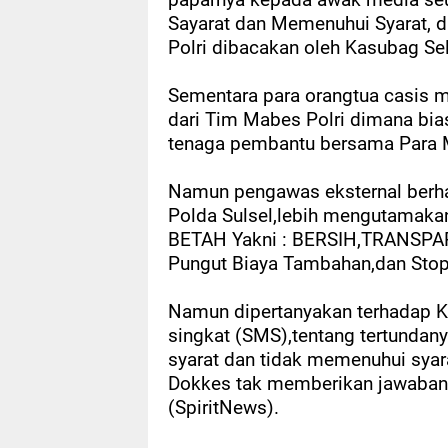
paparnya kepada awak media se
Sayarat dan Memenuhui Syarat, d
Polri dibacakan oleh Kasubag Se
Sementara para orangtua casis m
dari Tim Mabes Polri dimana bia
tenaga pembantu bersama Para Med
Namun pengawas eksternal berha
Polda Sulsel,lebih mengutamaka
BETAH Yakni : BERSIH,TRANSPA
Pungut Biaya Tambahan,dan Stop
Namun dipertanyakan terhadap Ka
singkat (SMS),tentang tertund
syarat dan tidak memenuhui syara
Dokkes tak memberikan jawaban,
(SpiritNews).