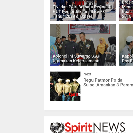
Presi
TNI dan Polri Bersatu Peringati
Menge
HUT Kemerdekaan RI Ke 73
Upaca
Tahun 2018 di Sulsel
2018
Kolonel Inf Suwarno S.AP,
Kapol
Utamakan Kebersamaan
Dos 
Next
Regu Patmor Polda
Sulsel,Amankan 3 Pera