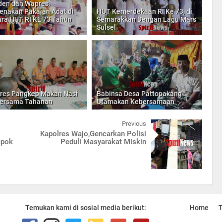
den dan Wapres,
nakan Pakaian Adat di
HUT Kemerdekaan RI Ke 73, di
ra HUT RI KE 73 Tahun
Semarakkan Dengan Lagu Mars
Sulsel
res Pangkep Makan Nasi
Babinsa Desa Pattopakang
Bersama Tahanan
Utamakan Kebersamaan
Previous
Kapolres Wajo,Gencarkan Polisi
mpok
Peduli Masyarakat Miskin
Temukan kami di sosial media berikut:
Home