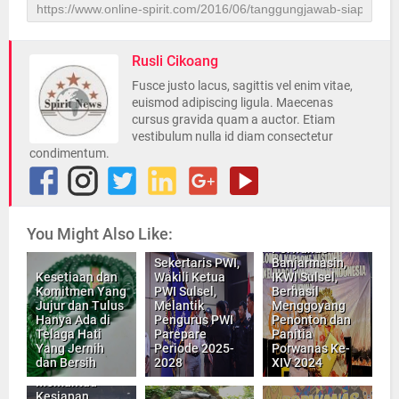
Rusli Cikoang
Fusce justo lacus, sagittis vel enim vitae,
euismod adipiscing ligula. Maecenas
cursus gravida quam a auctor. Etiam
vestibulum nulla id diam consectetur
condimentum.
You Might Also Like:
Porwanas
Sekertaris PWI,
Banjarmasin,
Kesetiaan dan
Wakili Ketua
IKWI Sulsel,
Komitmen Yang
PWI Sulsel,
Berhasil
Jujur dan Tulus
Melantik
Menggoyang
Hanya Ada di
Pengurus PWI
Penonton dan
Kapolres
Telaga Hati
Parepare
Panitia
Bersama
Yang Jernih
Periode 2025-
Porwanas Ke-
Dandim
dan Bersih
2028
XIV 2024
1426/Takalar,
Memantau
Kesiapan