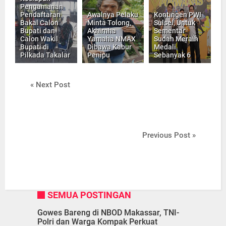
Pengamanan
Pendaftaran
Awalnya Pelaku
Kontingen PWI
Bakal Calon
Minta Tolong,
Sulsel, Untuk
Bupati dan
Akhirnha
Sementar
Calon Wakil
Yamaha NMAX
Sudah Meraih
Bupati di
Dibawa Kabur
Medali
Pilkada Takalar
Penipu
Sebanyak 6
« Next Post
Previous Post »
SEMUA POSTINGAN
Gowes Bareng di NBOD Makassar, TNI-
Polri dan Warga Kompak Perkuat