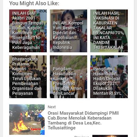
You Might Also Like:
INILAH GIAT,
INILAH HASIL
Akabri 2001
VAKSINASI DI
Bangun Tempat
INILAH, Kompol
KABUPATEN
Ibadah, Kapolri:
Yuni Resmi
TAKALAR
Komitmen
Dipecat dari
MENCAPAI 70%,
Sinergitas TNI-
Kepolisian
INI KATA
Polri Jaga
Republik
DANDIM
Keberagaman
Indonesia
1426/TAKALAR
Sematkan
Bintang
Bhayangkara
Pratama,
Kapolri
Pangdam
Pangdam
Komitmen
Hasanuddin :
Hasanuddin,
Terus Lakukan
Kunker
Hadiri Gebyar
Pembenahan
Presiden RI
Ekspor 2021,
Organisasi dan
Berjalan Aman
Dilakukan
Pelayanan
dan Lancar
Mentan RI SYL
Next
Orasi Masyarakat Didampingi PMII
Cab.Bone Menolak Keberadaan
Tambang di Desa Lea,Kec.
Tellusiattinge