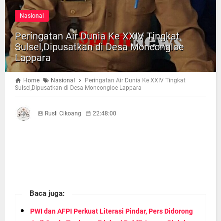
Nasional
Peringatan Air Dunia Ke XXIV Tingkat
Sulsel,Dipusatkan di Desa Moncongloe
Lappara
Home
Nasional
Peringatan Air Dunia Ke XXIV Tingkat
Sulsel,Dipusatkan di Desa Moncongloe Lappara
Rusli Cikoang
22:48:00
Baca juga:
PWI dan AFPI Perkuat Literasi Pindar, Pers Didorong